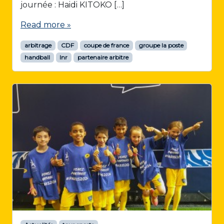
journée : Haidi KITOKO […]
Read more »
arbitrage
CDF
coupe de france
groupe la poste
handball
lnr
partenaire arbitre