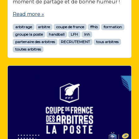
moment de partage et de bonne humeur !
Read more »
arbitrage
arbitre
coupe de france
ffhb
formation
groupe la poste
handball
LFH
lnh
partenaire des arbitres
RECRUTEMENT
tous arbitres
toutes arbitres