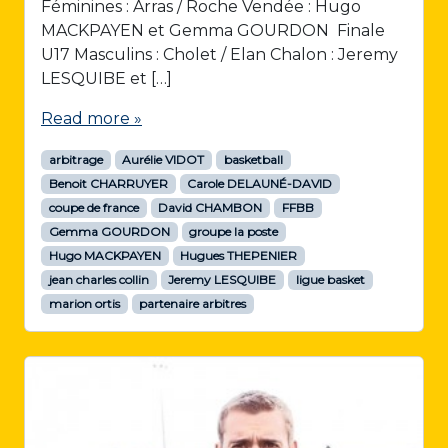
Féminines : Arras / Roche Vendée : Hugo
MACKPAYEN et Gemma GOURDON Finale
U17 Masculins : Cholet / Elan Chalon : Jeremy
LESQUIBE et […]
Read more »
arbitrage
Aurélie VIDOT
basketball
Benoit CHARRUYER
Carole DELAUNÉ-DAVID
coupe de france
David CHAMBON
FFBB
Gemma GOURDON
groupe la poste
Hugo MACKPAYEN
Hugues THEPENIER
jean charles collin
Jeremy LESQUIBE
ligue basket
marion ortis
partenaire arbitres