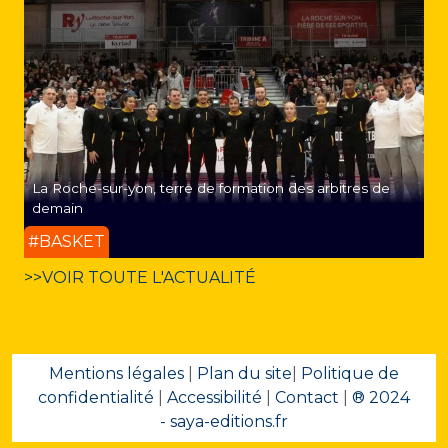
La Roche-sur-yon, terre de formation des arbitres de
demain
#BASKET
>>VOIR TOUTE L'ACTUALITÉ
Mentions légales
|
Plan du site
|
Politique de
confidentialité
|
Accessibilité
|
Contact
|
® 2024
- saya-editions.fr