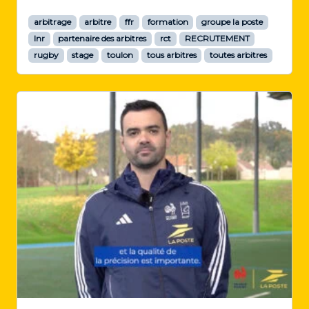
arbitrage
arbitre
ffr
formation
groupe la poste
lnr
partenaire des arbitres
rct
RECRUTEMENT
rugby
stage
toulon
tous arbitres
toutes arbitres