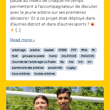
pause au milieu de chaque mi-temps
permettent à l’accompagnateur de discuter
avec le jeune arbitre sur ses premières
décisions ! Et si ce projet était déployé dans
d’autres district et dans d’autres sports ?
[…]
Read more »
arbitrage
arbitre
basket
FFBB
FFF
ffhb
ffr
foot
groupe la poste
hand
JALP2025
JNA2025
Journée de l’arbitrage La Poste
lfp
lnb
lnh
lnr
partenaire des arbitres
proximité
rugby
tous arbitres
toutes arbitres