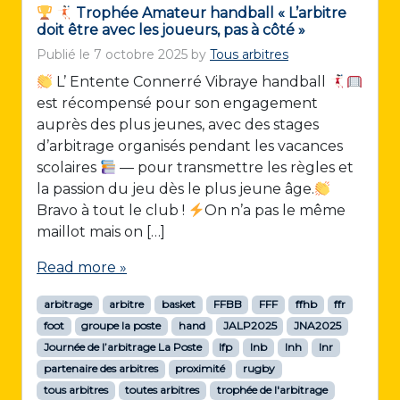
Trophée Amateur handball « L’arbitre
doit être avec les joueurs, pas à côté »
Publié le
7 octobre 2025
by
Tous arbitres
L’ Entente Connerré Vibraye handball
est récompensé pour son engagement
auprès des plus jeunes, avec des stages
d’arbitrage organisés pendant les vacances
scolaires
— pour transmettre les règles et
la passion du jeu dès le plus jeune âge.
Bravo à tout le club !
On n’a pas le même
maillot mais on […]
Read more »
arbitrage
arbitre
basket
FFBB
FFF
ffhb
ffr
foot
groupe la poste
hand
JALP2025
JNA2025
Journée de l’arbitrage La Poste
lfp
lnb
lnh
lnr
partenaire des arbitres
proximité
rugby
tous arbitres
toutes arbitres
trophée de l'arbitrage