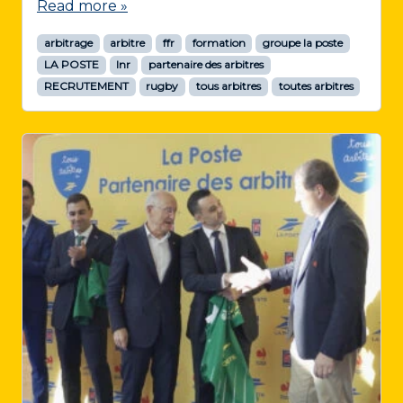
Read more »
arbitrage
arbitre
ffr
formation
groupe la poste
LA POSTE
lnr
partenaire des arbitres
RECRUTEMENT
rugby
tous arbitres
toutes arbitres