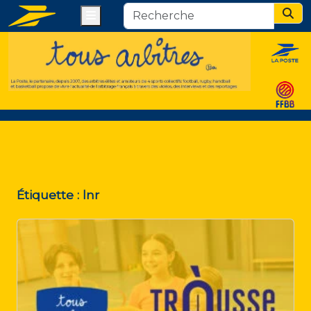
Menu
Sear
Étiquette :
lnr