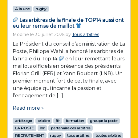
A la une
rugby
Les arbitres de la finale de TOP14 aussi ont
eu leur remise de maillot
Modifié le
30 juillet 2025
by
Tous arbitres
Le Président du conseil d’administration de La
Poste, Philippe Wahl, a honoré les arbitres de
la finale du Top 14
en leur remettant leurs
maillots officiels en présence des présidents
Florian Grill (FFR) et Yann Roubert (LNR). Un
premier moment fort de cette finale, avec
une équipe qui incarne la passion et
l’engagement de […]
Read more »
arbitrage
arbitre
ffr
formation
groupe la poste
LA POSTE
lnr
partenaire des arbitres
RECRUTEMENT
rugby
tous arbitres
toutes arbitres