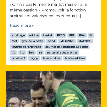
« On n’a pas le même maillot mais on a la
même passion ! » Promouvoir la fonction
arbitrale et valoriser celles et ceux […]
Read more »
arbitrage
arbitre
basket
FFBB
FFF
ffhb
ffr
foot
groupe la poste
hand
JALP2025
JNA2025
journée de l'arbitrage
Journée de l’arbitrage La Poste
lfp
lnb
lnh
lnr
partenaire des arbitres
proximité
rugby
tous arbitres
toutes arbitres