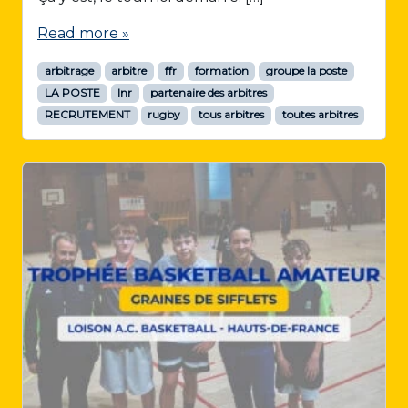
Read more »
arbitrage
arbitre
ffr
formation
groupe la poste
LA POSTE
lnr
partenaire des arbitres
RECRUTEMENT
rugby
tous arbitres
toutes arbitres