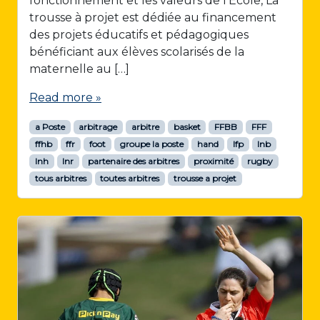
fonctionnement et les valeurs de l’École, La
trousse à projet est dédiée au financement
des projets éducatifs et pédagogiques
bénéficiant aux élèves scolarisés de la
maternelle au […]
Read more »
a Poste
arbitrage
arbitre
basket
FFBB
FFF
ffhb
ffr
foot
groupe la poste
hand
lfp
lnb
lnh
lnr
partenaire des arbitres
proximité
rugby
tous arbitres
toutes arbitres
trousse a projet