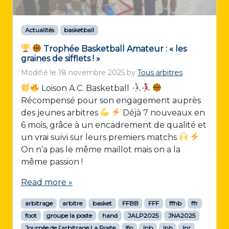
Actualités
basketball
Trophée Basketball Amateur : « les
graines de sifflets ! »
Modifié le
18 novembre 2025
by
Tous arbitres
Loison A.C. Basketball
Récompensé pour son engagement auprès
des jeunes arbitres
Déjà 7 nouveaux en
6 mois, grâce à un encadrement de qualité et
un vrai suivi sur leurs premiers matchs
On n’a pas le même maillot mais on a la
même passion !
Read more »
arbitrage
arbitre
basket
FFBB
FFF
ffhb
ffr
foot
groupe la poste
hand
JALP2025
JNA2025
Journée de l’arbitrage La Poste
lfp
lnb
lnh
lnr