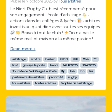
Publié le
7 octobre 2025
by
Tous arbitres
Le Niort Rugby Club est récompensé pour
son engagement : école d’arbitrage
•
actions dans les collèges & lycées
• arbitres
investis au quotidien avec toutes ses équipes
Bravo à tout le club !
On n’a pas le
même maillot mais on a la même passion !
Read more »
arbitrage
arbitre
basket
FFBB
FFF
ffhb
ffr
foot
groupe la poste
hand
JALP2025
JNA2025
Journée de l’arbitrage La Poste
lfp
lnb
lnh
lnr
partenaire des arbitres
proximité
rugby
tous arbitres
toutes arbitres
trophée de l'arbitrage