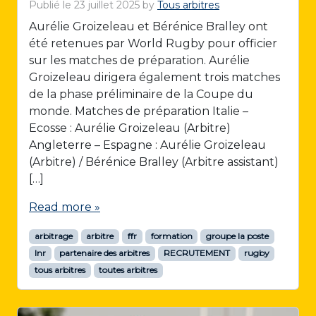
Publié le
23 juillet 2025
by
Tous arbitres
Aurélie Groizeleau et Bérénice Bralley ont
été retenues par World Rugby pour officier
sur les matches de préparation. Aurélie
Groizeleau dirigera également trois matches
de la phase préliminaire de la Coupe du
monde. Matches de préparation Italie –
Ecosse : Aurélie Groizeleau (Arbitre)
Angleterre – Espagne : Aurélie Groizeleau
(Arbitre) / Bérénice Bralley (Arbitre assistant)
[…]
Read more »
arbitrage
arbitre
ffr
formation
groupe la poste
lnr
partenaire des arbitres
RECRUTEMENT
rugby
tous arbitres
toutes arbitres