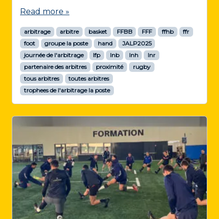
Read more »
arbitrage
arbitre
basket
FFBB
FFF
ffhb
ffr
foot
groupe la poste
hand
JALP2025
journée de l'arbitrage
lfp
lnb
lnh
lnr
partenaire des arbitres
proximité
rugby
tous arbitres
toutes arbitres
trophees de l'arbitrage la poste