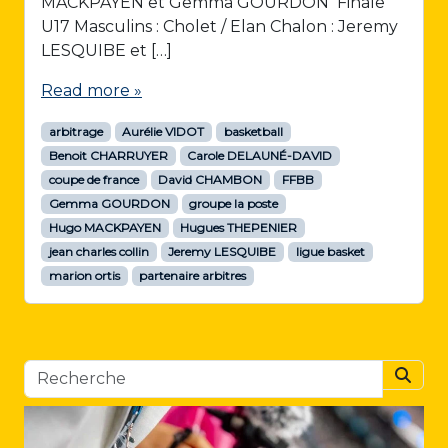
MACKPAYEN et Gemma GOURDON Finale
U17 Masculins : Cholet / Elan Chalon : Jeremy
LESQUIBE et […]
Read more »
arbitrage
Aurélie VIDOT
basketball
Benoit CHARRUYER
Carole DELAUNÉ-DAVID
coupe de france
David CHAMBON
FFBB
Gemma GOURDON
groupe la poste
Hugo MACKPAYEN
Hugues THEPENIER
jean charles collin
Jeremy LESQUIBE
ligue basket
marion ortis
partenaire arbitres
Searc