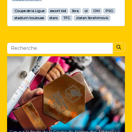
Coupe de la Ligue
escort kid
Ibra
ol
OM
PSG
stadium toulouse
stars
TFC
zlatan Ibrahimovic
Searc
Cap sur la finale de la Coupe de France des Arbitres La