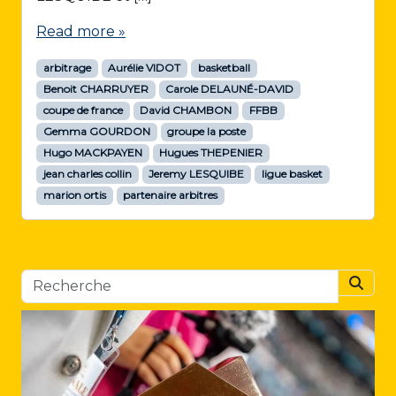
Read more »
arbitrage
Aurélie VIDOT
basketball
Benoit CHARRUYER
Carole DELAUNÉ-DAVID
coupe de france
David CHAMBON
FFBB
Gemma GOURDON
groupe la poste
Hugo MACKPAYEN
Hugues THEPENIER
jean charles collin
Jeremy LESQUIBE
ligue basket
marion ortis
partenaire arbitres
Searc