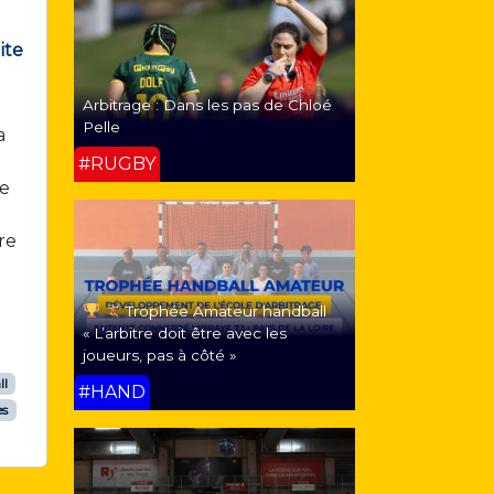
ite
Arbitrage : Dans les pas de Chloé
Pelle
a
#RUGBY
ne
re
Trophée Amateur handball
« L’arbitre doit être avec les
joueurs, pas à côté »
ll
#HAND
es