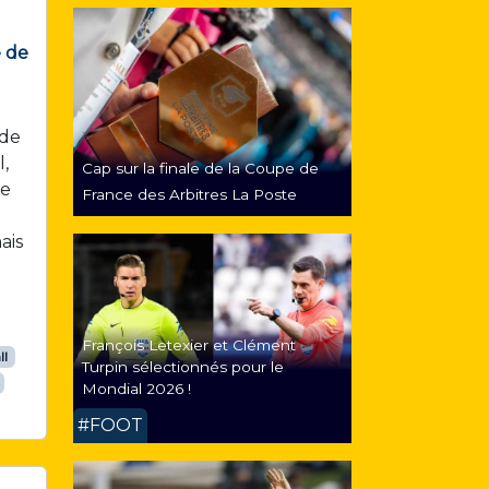
e de
de
,
Cap sur la finale de la Coupe de
ue
France des Arbitres La Poste
ais
François Letexier et Clément
ll
Turpin sélectionnés pour le
Mondial 2026 !
#FOOT