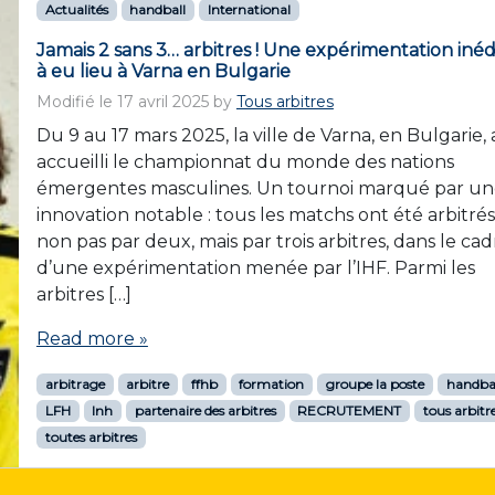
Actualités
handball
International
Jamais 2 sans 3… arbitres ! Une expérimentation inéd
à eu lieu à Varna en Bulgarie
Modifié le
17 avril 2025
by
Tous arbitres
Du 9 au 17 mars 2025, la ville de Varna, en Bulgarie, 
accueilli le championnat du monde des nations
émergentes masculines. Un tournoi marqué par u
innovation notable : tous les matchs ont été arbitrés
non pas par deux, mais par trois arbitres, dans le cad
d’une expérimentation menée par l’IHF. Parmi les
arbitres […]
Read more »
arbitrage
arbitre
ffhb
formation
groupe la poste
handba
LFH
lnh
partenaire des arbitres
RECRUTEMENT
tous arbitr
toutes arbitres