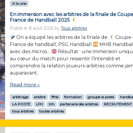
A la une
En immersion avec les arbitres de la finale de Coup
France de Handball 2025
Publié le
8 août 2025
by
Tous arbitres
On a équipé les arbitres de la finale de
Coupe 
France de handball, PSG Handball
MHB Handball
avec des micros…
Résultat : une immersion uniq
au cœur du match pour ressentir l’intensité et
comprendre la relation joueurs-arbitres comme jam
auparavant.
Read more »
arbitrage
arbitre
ffhb
formation
groupe la poste
handba
LA POSTE
LFH
lnh
partenaire des arbitres
RECRUTEMENT
tous arbitres
toutes arbitres