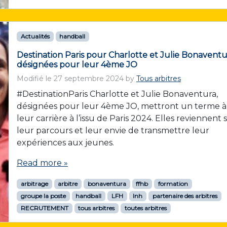
Actualités
handball
Destination Paris pour Charlotte et Julie Bonaventu
désignées pour leur 4ème JO
Modifié le
27 septembre 2024
by
Tous arbitres
#DestinationParis Charlotte et Julie Bonaventura,
désignées pour leur 4ème JO, mettront un terme à
leur carrière à l’issu de Paris 2024. Elles reviennent 
leur parcours et leur envie de transmettre leur
expériences aux jeunes.
Read more »
arbitrage
arbitre
bonaventura
ffhb
formation
groupe la poste
handball
LFH
lnh
partenaire des arbitres
RECRUTEMENT
tous arbitres
toutes arbitres