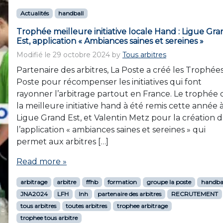
Actualités
handball
Trophée meilleure initiative locale Hand : Ligue Gra
Est, application « Ambiances saines et sereines »
Modifié le
29 octobre 2024
by
Tous arbitres
Partenaire des arbitres, La Poste a créé les Trophée
Poste pour récompenser les initiatives qui font
rayonner l’arbitrage partout en France. Le trophée 
la meilleure initiative hand à été remis cette année à
Ligue Grand Est, et Valentin Metz pour la création 
l’application « ambiances saines et sereines » qui
permet aux arbitres […]
Read more »
arbitrage
arbitre
ffhb
formation
groupe la poste
handba
JNA2024
LFH
lnh
partenaire des arbitres
RECRUTEMENT
tous arbitres
toutes arbitres
trophee arbitrage
trophee tous arbitre