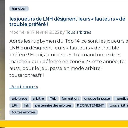
handball
les joueurs de LNH désignent leurs « fauteurs » de
trouble préféré !
Modifié le
17 février 2025
by
Tous arbitres
Après les rugbymen du Top 14, ce sont les joueurs 
LNH qui désignent leurs « fauteurs » de trouble
préféré ! Et toi, à qui penses-tu quand on te dit «
marché » ou « défense en zone » ? Cette année, toi
aussi, pour le jeu, passe en mode arbitre :
tousarbitres.fr !
Read more »
arbitrage
arbitre
ffhb
formation
groupe la poste
handba
LFH
lnh
partenaire des arbitres
RECRUTEMENT
tous arbitr
toutes arbitres