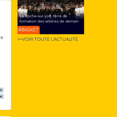
La Roche-sur-yon, terre de
formation des arbitres de demain
#BASKET
de
>>VOIR TOUTE L'ACTUALITÉ
ll
es