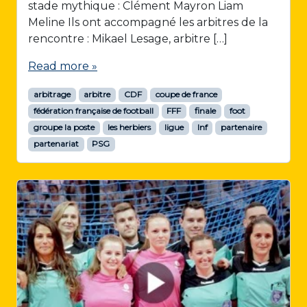
stade mythique : Clément Mayron Liam
Meline Ils ont accompagné les arbitres de la
rencontre : Mikael Lesage, arbitre […]
Read more »
arbitrage
arbitre
CDF
coupe de france
fédération française de football
FFF
finale
foot
groupe la poste
les herbiers
ligue
lnf
partenaire
partenariat
PSG