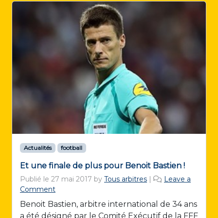
Actualités
football
Et une finale de plus pour Benoit Bastien !
Publié le
27 mai 2017
by
Tous arbitres
|
Leave a
Comment
Benoit Bastien, arbitre international de 34 ans
a été désigné par le Comité Exécutif de la FFF