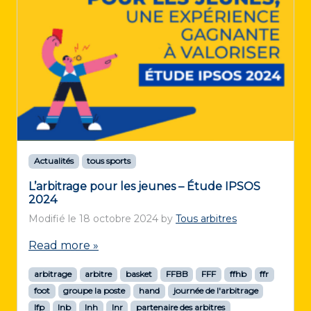
Actualités
tous sports
L’arbitrage pour les jeunes – Étude IPSOS
2024
Modifié le
18 octobre 2024
by
Tous arbitres
Read more »
arbitrage
arbitre
basket
FFBB
FFF
ffhb
ffr
foot
groupe la poste
hand
journée de l'arbitrage
lfp
lnb
lnh
lnr
partenaire des arbitres