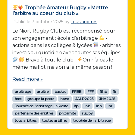
Trophée Amateur Rugby « Mettre
l’arbitre au coeur du club ».
Publié le
7 octobre 2025
by
Tous arbitres
Le Niort Rugby Club est récompensé pour
son engagement : école d’arbitrage
•
actions dans les collèges & lycées
• arbitres
investis au quotidien avec toutes ses équipes
Bravo à tout le club !
On n’a pas le
même maillot mais on a la même passion !
Read more »
arbitrage
arbitre
basket
FFBB
FFF
ffhb
ffr
foot
groupe la poste
hand
JALP2025
JNA2025
Journée de l’arbitrage La Poste
lfp
lnb
lnh
lnr
partenaire des arbitres
proximité
rugby
tous arbitres
toutes arbitres
trophée de l'arbitrage