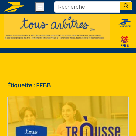
Menu
Sear
Étiquette :
FFBB