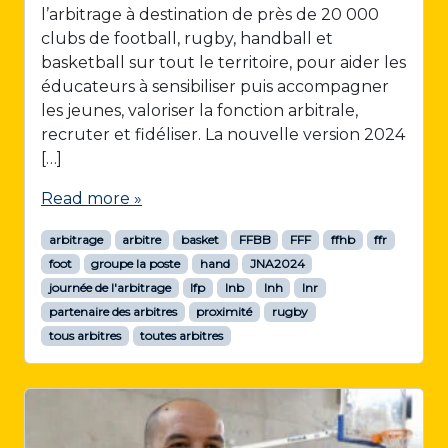
l’arbitrage à destination de près de 20 000
clubs de football, rugby, handball et
basketball sur tout le territoire, pour aider les
éducateurs à sensibiliser puis accompagner
les jeunes, valoriser la fonction arbitrale,
recruter et fidéliser. La nouvelle version 2024
[…]
Read more »
arbitrage
arbitre
basket
FFBB
FFF
ffhb
ffr
foot
groupe la poste
hand
JNA2024
journée de l'arbitrage
lfp
lnb
lnh
lnr
partenaire des arbitres
proximité
rugby
tous arbitres
toutes arbitres