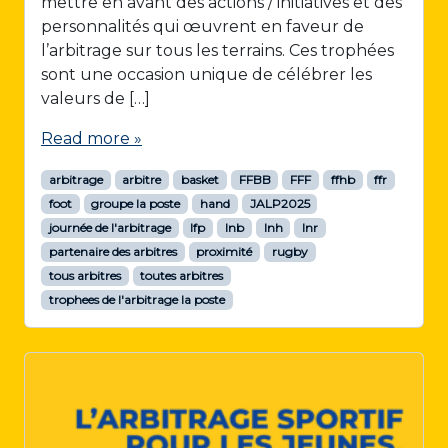
mettre en avant des actions / initiatives et des
personnalités qui œuvrent en faveur de
l’arbitrage sur tous les terrains. Ces trophées
sont une occasion unique de célébrer les
valeurs de […]
Read more »
arbitrage
arbitre
basket
FFBB
FFF
ffhb
ffr
foot
groupe la poste
hand
JALP2025
journée de l'arbitrage
lfp
lnb
lnh
lnr
partenaire des arbitres
proximité
rugby
tous arbitres
toutes arbitres
trophees de l'arbitrage la poste