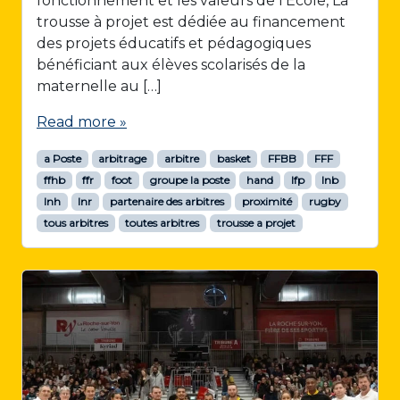
fonctionnement et les valeurs de l’École, La
trousse à projet est dédiée au financement
des projets éducatifs et pédagogiques
bénéficiant aux élèves scolarisés de la
maternelle au […]
Read more »
a Poste
arbitrage
arbitre
basket
FFBB
FFF
ffhb
ffr
foot
groupe la poste
hand
lfp
lnb
lnh
lnr
partenaire des arbitres
proximité
rugby
tous arbitres
toutes arbitres
trousse a projet