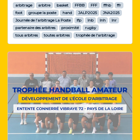
arbitrage
arbitre
basket
FFBB
FFF
ffhb
ffr
foot
groupe la poste
hand
JALP2025
JNA2025
Journée de l’arbitrage La Poste
lfp
lnb
lnh
lnr
partenaire des arbitres
proximité
rugby
tous arbitres
toutes arbitres
trophée de l'arbitrage