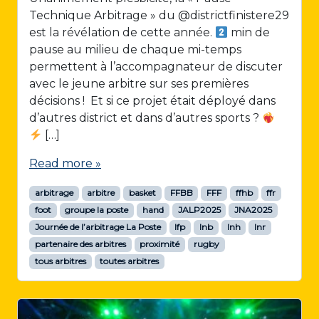
Technique Arbitrage » du @districtfinistere29
est la révélation de cette année.
min de
pause au milieu de chaque mi-temps
permettent à l’accompagnateur de discuter
avec le jeune arbitre sur ses premières
décisions ! Et si ce projet était déployé dans
d’autres district et dans d’autres sports ?
[…]
Read more »
arbitrage
arbitre
basket
FFBB
FFF
ffhb
ffr
foot
groupe la poste
hand
JALP2025
JNA2025
Journée de l’arbitrage La Poste
lfp
lnb
lnh
lnr
partenaire des arbitres
proximité
rugby
tous arbitres
toutes arbitres