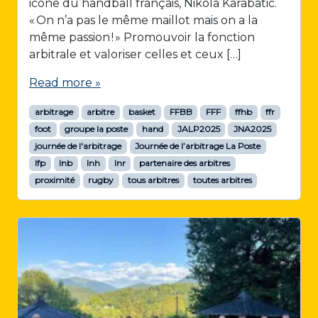
icône du handball français, Nikola Karabatic.
« On n’a pas le même maillot mais on a la
même passion ! » Promouvoir la fonction
arbitrale et valoriser celles et ceux […]
Read more »
arbitrage
arbitre
basket
FFBB
FFF
ffhb
ffr
foot
groupe la poste
hand
JALP2025
JNA2025
journée de l'arbitrage
Journée de l’arbitrage La Poste
lfp
lnb
lnh
lnr
partenaire des arbitres
proximité
rugby
tous arbitres
toutes arbitres