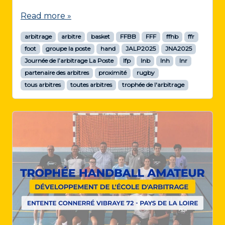
Read more »
arbitrage
arbitre
basket
FFBB
FFF
ffhb
ffr
foot
groupe la poste
hand
JALP2025
JNA2025
Journée de l’arbitrage La Poste
lfp
lnb
lnh
lnr
partenaire des arbitres
proximité
rugby
tous arbitres
toutes arbitres
trophée de l'arbitrage