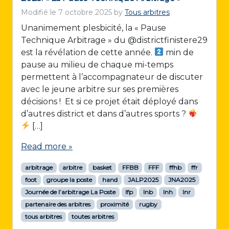
Modifié le
7 octobre 2025
by
Tous arbitres
Unanimement plesbicité, la « Pause
Technique Arbitrage » du @districtfinistere29
est la révélation de cette année.
min de
pause au milieu de chaque mi-temps
permettent à l’accompagnateur de discuter
avec le jeune arbitre sur ses premières
décisions ! Et si ce projet était déployé dans
d’autres district et dans d’autres sports ?
[…]
Read more »
arbitrage
arbitre
basket
FFBB
FFF
ffhb
ffr
foot
groupe la poste
hand
JALP2025
JNA2025
Journée de l’arbitrage La Poste
lfp
lnb
lnh
lnr
partenaire des arbitres
proximité
rugby
tous arbitres
toutes arbitres