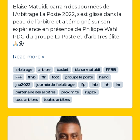
Blaise Matuidi, parrain des Journées de
l’Arbitrage La Poste 2022, s’est glissé dans la
peau de l’arbitre et a témoigné sur son
expérience en présence de Philippe Wahl
PDG du groupe La Poste et d’arbitres élite.
Read more »
arbitrage
arbitre
basket
blaise matuidi
FFBB
FFF
ffhb
ffr
foot
groupe la poste
hand
jna2022
journée de l'arbitrage
lfp
lnb
lnh
lnr
partenaire des arbitres
proximité
rugby
tous arbitres
toutes arbitres