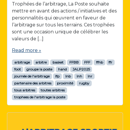
Trophées de l’arbitrage, La Poste souhaite
mettre en avant des actions / initiatives et des
personnalités qui œuvrent en faveur de
l’arbitrage sur tous les terrains. Ces trophées
sont une occasion unique de célébrer les
valeurs de […]
Read more »
arbitrage
arbitre
basket
FFBB
FFF
ffhb
ffr
foot
groupe la poste
hand
JALP2025
journée de l'arbitrage
lfp
lnb
lnh
lnr
partenaire des arbitres
proximité
rugby
tous arbitres
toutes arbitres
trophees de l'arbitrage la poste