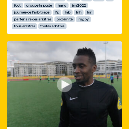
foot
groupe la poste
hand
jna2022
journée de l'arbitrage
lfp
lnb
lnh
lnr
partenaire des arbitres
proximité
rugby
tous arbitres
toutes arbitres