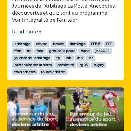
Journées de l’Arbitrage La Poste. Anecdotes,
découvertes et quiz sont au programme !
Voir l’intégralité de l’émission
Read more »
arbitrage
arbitre
basket
domingo
FFBB
FFF
ffhb
ffr
foot
groupe la poste
hand
jna2022
journée de l'arbitrage
lfp
lnb
lnh
lnr
partenaire des arbitres
proximité
rg28
rugby
tous arbitres
toutes arbitres