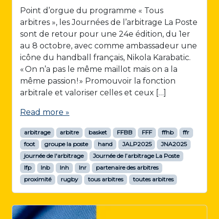
Point d’orgue du programme « Tous
arbitres », les Journées de l’arbitrage La Poste
sont de retour pour une 24e édition, du 1er
au 8 octobre, avec comme ambassadeur une
icône du handball français, Nikola Karabatic.
« On n’a pas le même maillot mais on a la
même passion ! » Promouvoir la fonction
arbitrale et valoriser celles et ceux […]
Read more »
arbitrage
arbitre
basket
FFBB
FFF
ffhb
ffr
foot
groupe la poste
hand
JALP2025
JNA2025
journée de l'arbitrage
Journée de l’arbitrage La Poste
lfp
lnb
lnh
lnr
partenaire des arbitres
proximité
rugby
tous arbitres
toutes arbitres