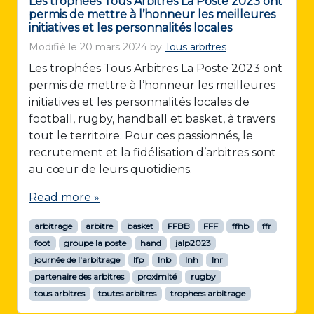
Les trophées Tous Arbitres La Poste 2023 ont
permis de mettre à l’honneur les meilleures
initiatives et les personnalités locales
Modifié le
20 mars 2024
by
Tous arbitres
Les trophées Tous Arbitres La Poste 2023 ont
permis de mettre à l’honneur les meilleures
initiatives et les personnalités locales de
football, rugby, handball et basket, à travers
tout le territoire. Pour ces passionnés, le
recrutement et la fidélisation d’arbitres sont
au cœur de leurs quotidiens.
Read more »
arbitrage
arbitre
basket
FFBB
FFF
ffhb
ffr
foot
groupe la poste
hand
jalp2023
journée de l'arbitrage
lfp
lnb
lnh
lnr
partenaire des arbitres
proximité
rugby
tous arbitres
toutes arbitres
trophees arbitrage