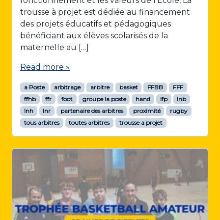
fonctionnement et les valeurs de l’École, La
trousse à projet est dédiée au financement
des projets éducatifs et pédagogiques
bénéficiant aux élèves scolarisés de la
maternelle au […]
Read more »
a Poste
arbitrage
arbitre
basket
FFBB
FFF
ffhb
ffr
foot
groupe la poste
hand
lfp
lnb
lnh
lnr
partenaire des arbitres
proximité
rugby
tous arbitres
toutes arbitres
trousse a projet