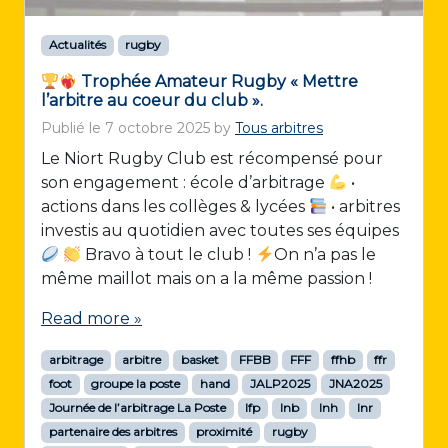
Actualités
rugby
Trophée Amateur Rugby « Mettre
l’arbitre au coeur du club ».
Publié le
7 octobre 2025
by
Tous arbitres
Le Niort Rugby Club est récompensé pour
son engagement : école d’arbitrage
•
actions dans les collèges & lycées
• arbitres
investis au quotidien avec toutes ses équipes
Bravo à tout le club !
On n’a pas le
même maillot mais on a la même passion !
Read more »
arbitrage
arbitre
basket
FFBB
FFF
ffhb
ffr
foot
groupe la poste
hand
JALP2025
JNA2025
Journée de l’arbitrage La Poste
lfp
lnb
lnh
lnr
partenaire des arbitres
proximité
rugby