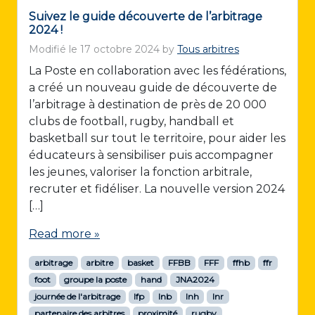
Suivez le guide découverte de l’arbitrage
2024 !
Modifié le
17 octobre 2024
by
Tous arbitres
La Poste en collaboration avec les fédérations,
a créé un nouveau guide de découverte de
l’arbitrage à destination de près de 20 000
clubs de football, rugby, handball et
basketball sur tout le territoire, pour aider les
éducateurs à sensibiliser puis accompagner
les jeunes, valoriser la fonction arbitrale,
recruter et fidéliser. La nouvelle version 2024
[…]
Read more »
arbitrage
arbitre
basket
FFBB
FFF
ffhb
ffr
foot
groupe la poste
hand
JNA2024
journée de l'arbitrage
lfp
lnb
lnh
lnr
partenaire des arbitres
proximité
rugby