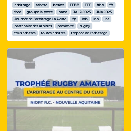
arbitrage
arbitre
basket
FFBB
FFF
ffhb
ffr
foot
groupe la poste
hand
JALP2025
JNA2025
Journée de l’arbitrage La Poste
lfp
lnb
lnh
lnr
partenaire des arbitres
proximité
rugby
tous arbitres
toutes arbitres
trophée de l'arbitrage