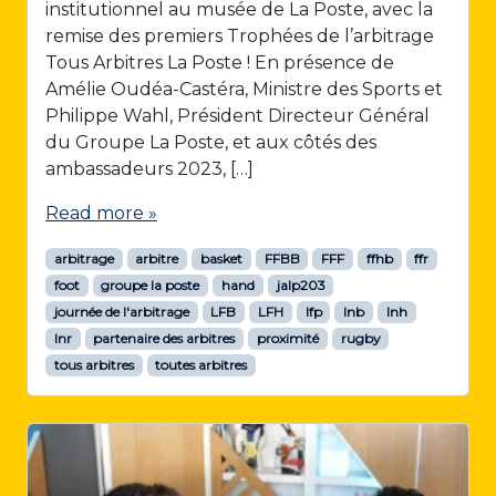
institutionnel au musée de La Poste, avec la
remise des premiers Trophées de l’arbitrage
Tous Arbitres La Poste ! En présence de
Amélie Oudéa-Castéra, Ministre des Sports et
Philippe Wahl, Président Directeur Général
du Groupe La Poste, et aux côtés des
ambassadeurs 2023, […]
Read more »
arbitrage
arbitre
basket
FFBB
FFF
ffhb
ffr
foot
groupe la poste
hand
jalp203
journée de l'arbitrage
LFB
LFH
lfp
lnb
lnh
lnr
partenaire des arbitres
proximité
rugby
tous arbitres
toutes arbitres