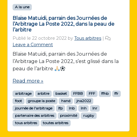
A la une
Blaise Matuidi, parrain des Journées de
l’Arbitrage La Poste 2022, dans la peau de
l’arbitre
Publié le
22 octobre 2022
by
Tous arbitres
|
Leave a Comment
Blaise Matuidi, parrain des Journées de
l’Arbitrage La Poste 2022, s’est glissé dans la
peau de l’arbitre
Read more »
arbitrage
arbitre
basket
FFBB
FFF
ffhb
ffr
foot
groupe la poste
hand
jna2022
journée de l'arbitrage
lfp
lnb
lnh
lnr
partenaire des arbitres
proximité
rugby
tous arbitres
toutes arbitres