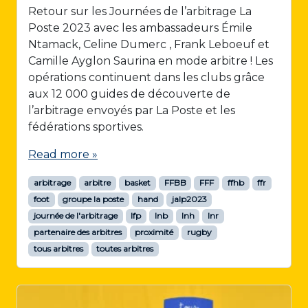
Retour sur les Journées de l’arbitrage La
Poste 2023 avec les ambassadeurs Émile
Ntamack, Celine Dumerc , Frank Leboeuf et
Camille Ayglon Saurina en mode arbitre ! Les
opérations continuent dans les clubs grâce
aux 12 000 guides de découverte de
l’arbitrage envoyés par La Poste et les
fédérations sportives.
Read more »
arbitrage
arbitre
basket
FFBB
FFF
ffhb
ffr
foot
groupe la poste
hand
jalp2023
journée de l'arbitrage
lfp
lnb
lnh
lnr
partenaire des arbitres
proximité
rugby
tous arbitres
toutes arbitres