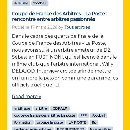
A la une
football
Coupe de France des Arbitres – La Poste :
rencontre entre arbitres passionnés
Publié le
17 mars 2026
by
Tous arbitres
Dans le cadre des quarts de finale de la
Coupe de France des Arbitres – La Poste,
nous avons suivi un arbitre amateur de D2,
Sébastien FUSTINONI, qui est licencié dans le
même club que l’arbitre international, Willy
DELAJOD. Interview croisée afin de mettre
en lumière la passion commune qui anime les
officiels quel que […]
Read more »
arbitrage
arbitre
CDFALP
coupe de france des arbitres La poste
FFF
football
formation
groupe la poste
LA POSTE
lfp
partenaire des arbitres
RECRUTEMENT
tous arbitres