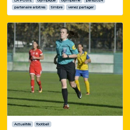
LA POSTE
olympique
olympisme
paris2024
partenaire arbitres
timbre
venez partager
Actualités
football