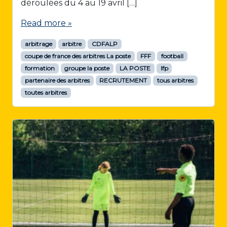
déroulées du 4 au 19 avril […]
Read more »
arbitrage
arbitre
CDFALP
coupe de france des arbitres La poste
FFF
football
formation
groupe la poste
LA POSTE
lfp
partenaire des arbitres
RECRUTEMENT
tous arbitres
toutes arbitres