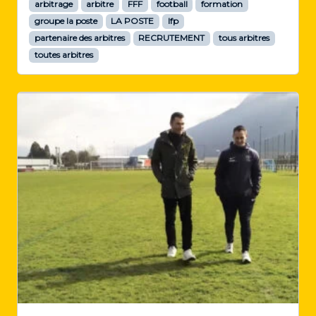
arbitrage
arbitre
FFF
football
formation
groupe la poste
LA POSTE
lfp
partenaire des arbitres
RECRUTEMENT
tous arbitres
toutes arbitres