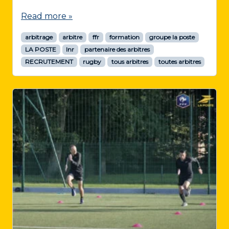
Read more »
arbitrage
arbitre
ffr
formation
groupe la poste
LA POSTE
lnr
partenaire des arbitres
RECRUTEMENT
rugby
tous arbitres
toutes arbitres