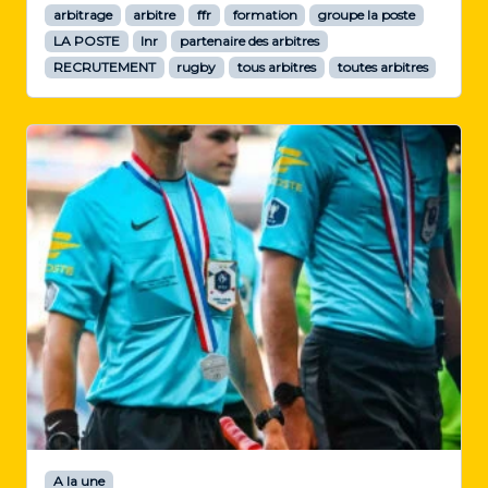
arbitrage
arbitre
ffr
formation
groupe la poste
LA POSTE
lnr
partenaire des arbitres
RECRUTEMENT
rugby
tous arbitres
toutes arbitres
A la une