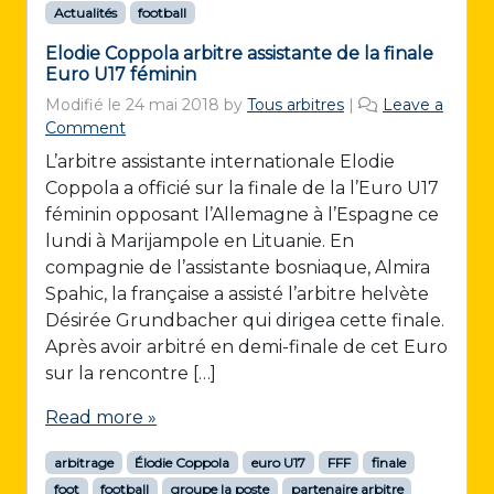
Actualités
football
Elodie Coppola arbitre assistante de la finale
Euro U17 féminin
Modifié le
24 mai 2018
by
Tous arbitres
|
Leave a
Comment
L’arbitre assistante internationale Elodie
Coppola a officié sur la finale de la l’Euro U17
féminin opposant l’Allemagne à l’Espagne ce
lundi à Marijampole en Lituanie. En
compagnie de l’assistante bosniaque, Almira
Spahic, la française a assisté l’arbitre helvète
Désirée Grundbacher qui dirigea cette finale.
Après avoir arbitré en demi-finale de cet Euro
sur la rencontre […]
Read more »
arbitrage
Élodie Coppola
euro U17
FFF
finale
foot
football
groupe la poste
partenaire arbitre