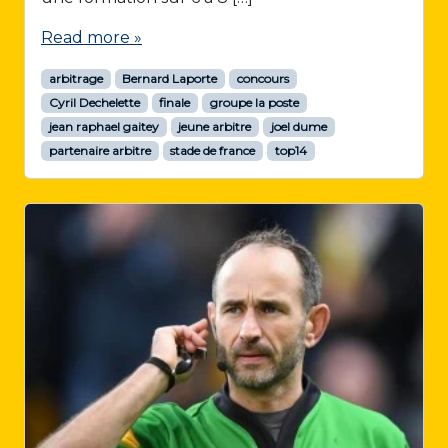
Read more »
arbitrage
Bernard Laporte
concours
Cyril Dechelette
finale
groupe la poste
jean raphael gaitey
jeune arbitre
joel dume
partenaire arbitre
stade de france
top14