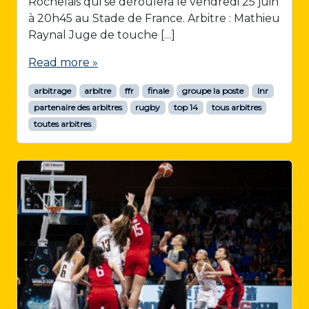
Rochelais qui se déroulera le vendredi 25 juin
à 20h45 au Stade de France. Arbitre : Mathieu
Raynal Juge de touche […]
Read more »
arbitrage
arbitre
ffr
finale
groupe la poste
lnr
partenaire des arbitres
rugby
top 14
tous arbitres
toutes arbitres