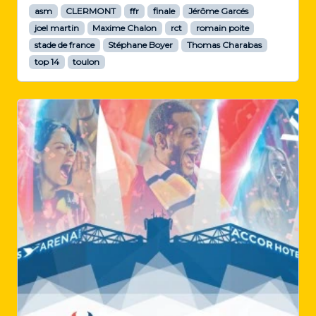
asm
CLERMONT
ffr
finale
Jérôme Garcés
joel martin
Maxime Chalon
rct
romain poite
stade de france
Stéphane Boyer
Thomas Charabas
top 14
toulon