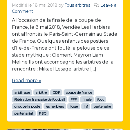
Modifié le
18 mai 2018
by
Tous arbitres
|
Leave a
Comment
A l’occasion de la finale de la coupe de
France, le 8 mai 2018, Vendée Les Herbiers
ont affrontés le Paris-Saint-Germain au Stade
de France. Quelques enfants des postiers
d’Ile-de-France ont foulé la pelouse de ce
stade mythique : Clément Mayron Liam
Meline Ils ont accompagné les arbitres de la
rencontre : Mikael Lesage, arbitre […]
Read more »
arbitrage
arbitre
CDF
coupe de france
fédération française de football
FFF
finale
foot
groupe la poste
les herbiers
ligue
lnf
partenaire
partenariat
PSG