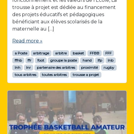
fonctionnement et les valeurs de l’École, La
trousse à projet est dédiée au financement
des projets éducatifs et pédagogiques
bénéficiant aux élèves scolarisés de la
maternelle au […]
Read more »
a Poste
arbitrage
arbitre
basket
FFBB
FFF
ffhb
ffr
foot
groupe la poste
hand
lfp
lnb
lnh
lnr
partenaire des arbitres
proximité
rugby
tous arbitres
toutes arbitres
trousse a projet