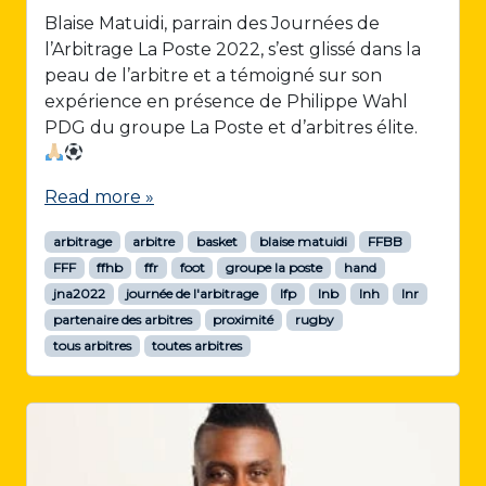
Blaise Matuidi, parrain des Journées de
l’Arbitrage La Poste 2022, s’est glissé dans la
peau de l’arbitre et a témoigné sur son
expérience en présence de Philippe Wahl
PDG du groupe La Poste et d’arbitres élite.
Read more »
arbitrage
arbitre
basket
blaise matuidi
FFBB
FFF
ffhb
ffr
foot
groupe la poste
hand
jna2022
journée de l'arbitrage
lfp
lnb
lnh
lnr
partenaire des arbitres
proximité
rugby
tous arbitres
toutes arbitres