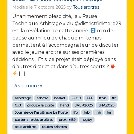
Modifié le
7 octobre 2025
by
Tous arbitres
Unanimement plesbicité, la « Pause
Technique Arbitrage » du @districtfinistere29
est la révélation de cette année.
min de
pause au milieu de chaque mi-temps
permettent à l’accompagnateur de discuter
avec le jeune arbitre sur ses premières
décisions ! Et si ce projet était déployé dans
d’autres district et dans d’autres sports ?
[…]
Read more »
arbitrage
arbitre
basket
FFBB
FFF
ffhb
ffr
foot
groupe la poste
hand
JALP2025
JNA2025
Journée de l’arbitrage La Poste
lfp
lnb
lnh
lnr
partenaire des arbitres
proximité
rugby
tous arbitres
toutes arbitres