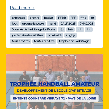
Read more »
arbitrage
arbitre
basket
FFBB
FFF
ffhb
ffr
foot
groupe la poste
hand
JALP2025
JNA2025
Journée de l’arbitrage La Poste
lfp
lnb
lnh
lnr
partenaire des arbitres
proximité
rugby
tous arbitres
toutes arbitres
trophée de l'arbitrage