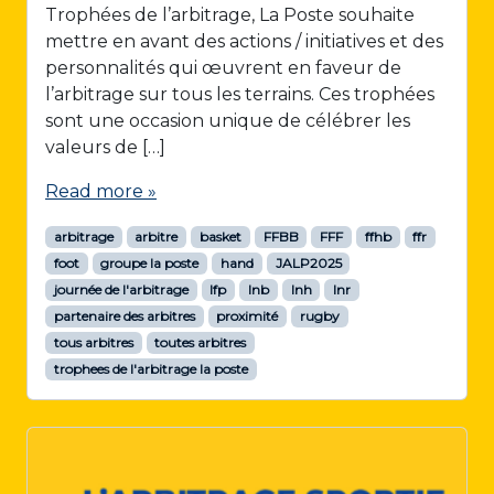
Trophées de l’arbitrage, La Poste souhaite
mettre en avant des actions / initiatives et des
personnalités qui œuvrent en faveur de
l’arbitrage sur tous les terrains. Ces trophées
sont une occasion unique de célébrer les
valeurs de […]
Read more »
arbitrage
arbitre
basket
FFBB
FFF
ffhb
ffr
foot
groupe la poste
hand
JALP2025
journée de l'arbitrage
lfp
lnb
lnh
lnr
partenaire des arbitres
proximité
rugby
tous arbitres
toutes arbitres
trophees de l'arbitrage la poste