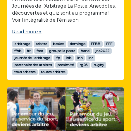
Journées de l’Arbitrage La Poste. Anecdotes,
découvertes et quiz sont au programme !
Voir l’intégralité de l’émission
Read more »
arbitrage
arbitre
basket
domingo
FFBB
FFF
ffhb
ffr
foot
groupe la poste
hand
jna2022
journée de l'arbitrage
lfp
lnb
lnh
lnr
partenaire des arbitres
proximité
rg28
rugby
tous arbitres
toutes arbitres