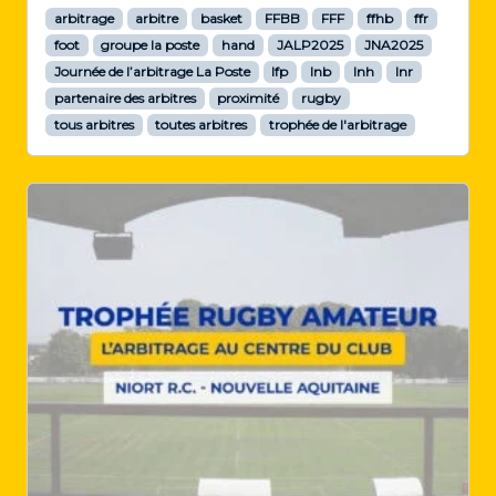
arbitrage
arbitre
basket
FFBB
FFF
ffhb
ffr
foot
groupe la poste
hand
JALP2025
JNA2025
Journée de l’arbitrage La Poste
lfp
lnb
lnh
lnr
partenaire des arbitres
proximité
rugby
tous arbitres
toutes arbitres
trophée de l'arbitrage