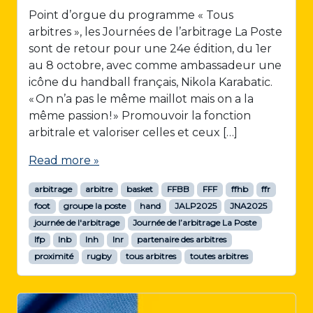
Point d’orgue du programme « Tous
arbitres », les Journées de l’arbitrage La Poste
sont de retour pour une 24e édition, du 1er
au 8 octobre, avec comme ambassadeur une
icône du handball français, Nikola Karabatic.
« On n’a pas le même maillot mais on a la
même passion ! » Promouvoir la fonction
arbitrale et valoriser celles et ceux […]
Read more »
arbitrage
arbitre
basket
FFBB
FFF
ffhb
ffr
foot
groupe la poste
hand
JALP2025
JNA2025
journée de l'arbitrage
Journée de l’arbitrage La Poste
lfp
lnb
lnh
lnr
partenaire des arbitres
proximité
rugby
tous arbitres
toutes arbitres