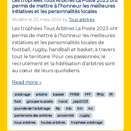
Les trophées Tous Arbitres La Poste 2023 ont
permis de mettre à l’honneur les meilleures
initiatives et les personnalités locales
Modifié le
20 mars 2024
by
Tous arbitres
Les trophées Tous Arbitres La Poste 2023 ont
permis de mettre à l’honneur les meilleures
initiatives et les personnalités locales de
football, rugby, handball et basket, à travers
tout le territoire. Pour ces passionnés, le
recrutement et la fidélisation d’arbitres sont
au cœur de leurs quotidiens.
Read more »
arbitrage
arbitre
basket
FFBB
FFF
ffhb
ffr
foot
groupe la poste
hand
jalp2023
journée de l'arbitrage
lfp
lnb
lnh
lnr
partenaire des arbitres
proximité
rugby
tous arbitres
toutes arbitres
trophees arbitrage