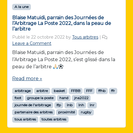
A la une
Blaise Matuidi, parrain des Journées de
l’Arbitrage La Poste 2022, dans la peau de
l’arbitre
Publié le
22 octobre 2022
by
Tous arbitres
|
Leave a Comment
Blaise Matuidi, parrain des Journées de
l’Arbitrage La Poste 2022, s’est glissé dans la
peau de l’arbitre
Read more »
arbitrage
arbitre
basket
FFBB
FFF
ffhb
ffr
foot
groupe la poste
hand
jna2022
journée de l'arbitrage
lfp
lnb
lnh
lnr
partenaire des arbitres
proximité
rugby
tous arbitres
toutes arbitres