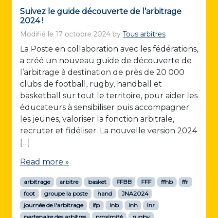
Suivez le guide découverte de l’arbitrage
2024 !
Modifié le
17 octobre 2024
by
Tous arbitres
La Poste en collaboration avec les fédérations,
a créé un nouveau guide de découverte de
l’arbitrage à destination de près de 20 000
clubs de football, rugby, handball et
basketball sur tout le territoire, pour aider les
éducateurs à sensibiliser puis accompagner
les jeunes, valoriser la fonction arbitrale,
recruter et fidéliser. La nouvelle version 2024
[…]
Read more »
arbitrage
arbitre
basket
FFBB
FFF
ffhb
ffr
foot
groupe la poste
hand
JNA2024
journée de l'arbitrage
lfp
lnb
lnh
lnr
partenaire des arbitres
proximité
rugby