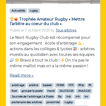
Actualités
rugby
Trophée Amateur Rugby « Mettre
l’arbitre au coeur du club ».
Publié le
7 octobre 2025
by
Tous arbitres
Le Niort Rugby Club est récompensé pour
son engagement : école d’arbitrage
•
actions dans les collèges & lycées
• arbitres
investis au quotidien avec toutes ses équipes
Bravo à tout le club !
On n’a pas le
même maillot mais on a la même passion !
Read more »
arbitrage
arbitre
basket
FFBB
FFF
ffhb
ffr
foot
groupe la poste
hand
JALP2025
JNA2025
Journée de l’arbitrage La Poste
lfp
lnb
lnh
lnr
partenaire des arbitres
proximité
rugby