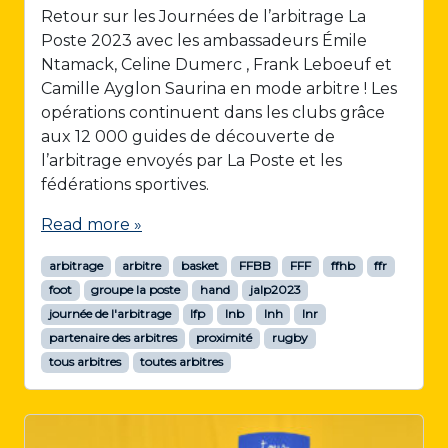
Retour sur les Journées de l’arbitrage La
Poste 2023 avec les ambassadeurs Émile
Ntamack, Celine Dumerc , Frank Leboeuf et
Camille Ayglon Saurina en mode arbitre ! Les
opérations continuent dans les clubs grâce
aux 12 000 guides de découverte de
l’arbitrage envoyés par La Poste et les
fédérations sportives.
Read more »
arbitrage
arbitre
basket
FFBB
FFF
ffhb
ffr
foot
groupe la poste
hand
jalp2023
journée de l'arbitrage
lfp
lnb
lnh
lnr
partenaire des arbitres
proximité
rugby
tous arbitres
toutes arbitres