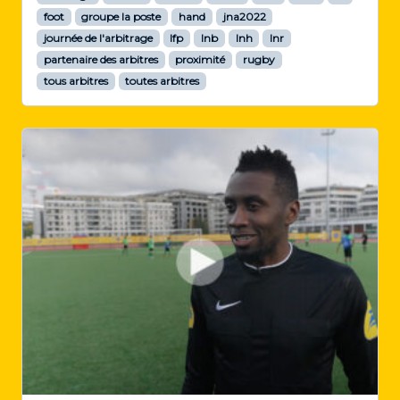
foot
groupe la poste
hand
jna2022
journée de l'arbitrage
lfp
lnb
lnh
lnr
partenaire des arbitres
proximité
rugby
tous arbitres
toutes arbitres