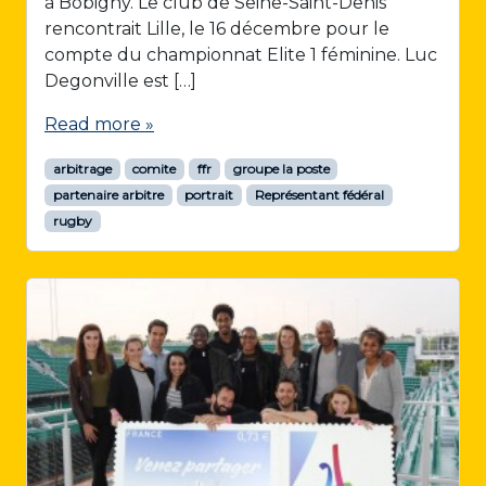
à Bobigny. Le club de Seine-Saint-Denis
rencontrait Lille, le 16 décembre pour le
compte du championnat Elite 1 féminine. Luc
Degonville est […]
Read more »
arbitrage
comite
ffr
groupe la poste
partenaire arbitre
portrait
Représentant fédéral
rugby