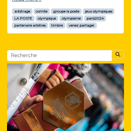
arbitrage
comite
groupe la poste
jeux olympiques
LA POSTE
olympique
olympisme
paris2024
partenaire arbitres
timbre
venez partager
Searc