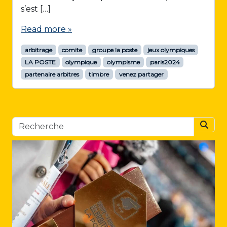
s’est […]
Read more »
arbitrage
comite
groupe la poste
jeux olympiques
LA POSTE
olympique
olympisme
paris2024
partenaire arbitres
timbre
venez partager
Searc