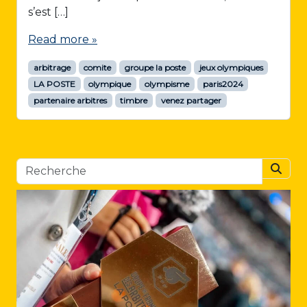
s’est […]
Read more »
arbitrage
comite
groupe la poste
jeux olympiques
LA POSTE
olympique
olympisme
paris2024
partenaire arbitres
timbre
venez partager
Searc