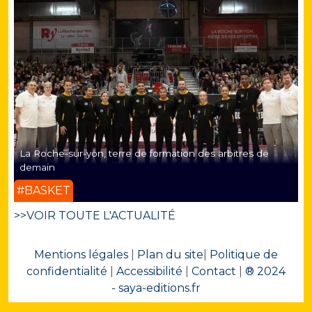
La Roche-sur-yon, terre de formation des arbitres de
demain
#BASKET
>>VOIR TOUTE L'ACTUALITÉ
Mentions légales
|
Plan du site
|
Politique de
confidentialité
|
Accessibilité
|
Contact
|
® 2024
- saya-editions.fr