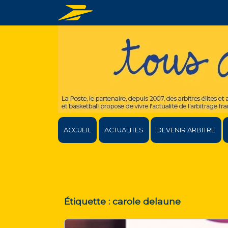
ACCUEIL
ACTUALITES
DEVENIR ARBITRE
Étiquette :
carole delaune