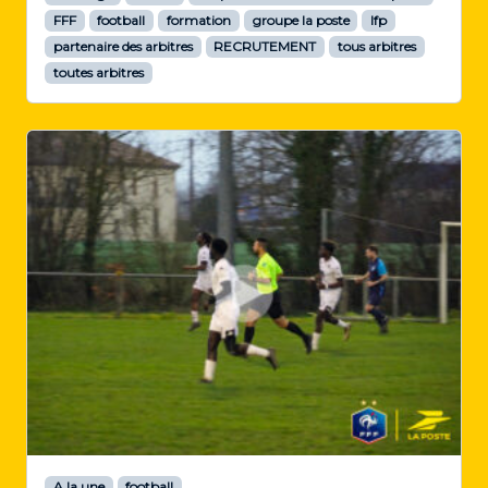
FFF
football
formation
groupe la poste
lfp
partenaire des arbitres
RECRUTEMENT
tous arbitres
toutes arbitres
A la une
football