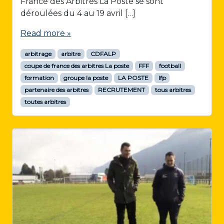
France des Arbitres La Poste se sont
déroulées du 4 au 19 avril […]
Read more »
arbitrage
arbitre
CDFALP
coupe de france des arbitres La poste
FFF
football
formation
groupe la poste
LA POSTE
lfp
partenaire des arbitres
RECRUTEMENT
tous arbitres
toutes arbitres