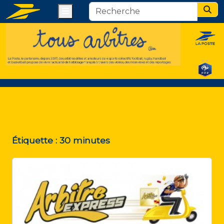
Menu
Sear
Étiquette :
30 minutes