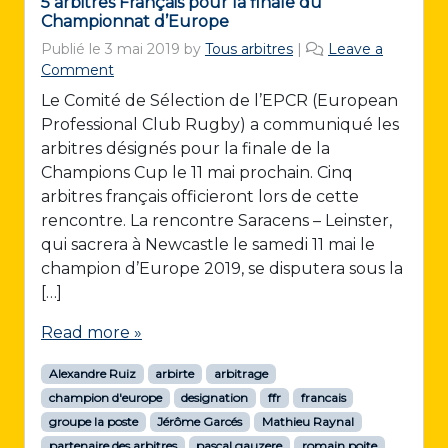
5 arbitres Français pour la finale du
Championnat d’Europe
Publié le
3 mai 2019
by
Tous arbitres
|
Leave a
Comment
Le Comité de Sélection de l’EPCR (European
Professional Club Rugby) a communiqué les
arbitres désignés pour la finale de la
Champions Cup le 11 mai prochain. Cinq
arbitres français officieront lors de cette
rencontre. La rencontre Saracens – Leinster,
qui sacrera à Newcastle le samedi 11 mai le
champion d’Europe 2019, se disputera sous la
[…]
Read more »
Alexandre Ruiz
arbirte
arbitrage
champion d'europe
designation
ffr
francais
groupe la poste
Jérôme Garcés
Mathieu Raynal
partenaire des arbitres
pascal gauzere
romain poite