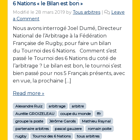
6 Nations « le Bilan est bon »
Modifié le
28 mars 2019
by
Tous arbitres
|
Leave
a Comment
Nous avons interrogé Joel Dumé, Directeur
National de l’Arbitrage à la Fédération
Française de Rugby, pour faire un bilan
du Tournoi des 6 Nations. Comment s’est
passé le Tournoi des 6 Nations du coté de
l’arbitrage ? Le bilan est bon, le tournoi s’est
bien passé pour nos 5 Français présents, avec
en vue, la prochaine […]
Read more »
Alexandre Ruiz
arbitrage
arbitre
Aurélie GROIZELEAU
coupe du monde
ffr
groupe la poste
Jérôme Garcés
Mathieu Raynal
partenaire arbitres
pascal gauzere
romain poite
rugby
Tournoi des 6 Nations
tous arbitres