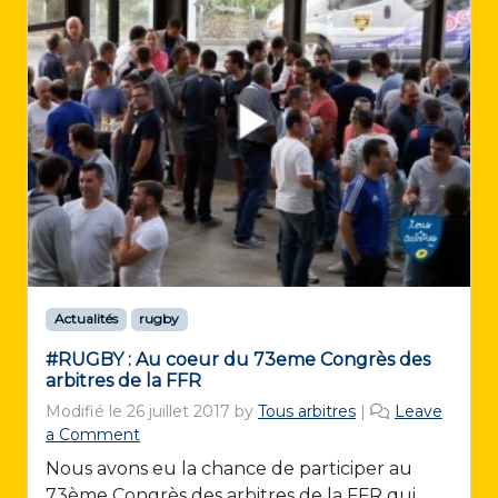
Actualités
rugby
#RUGBY : Au coeur du 73eme Congrès des
arbitres de la FFR
Modifié le
26 juillet 2017
by
Tous arbitres
|
Leave
a Comment
Nous avons eu la chance de participer au
73ème Congrès des arbitres de la FFR qui