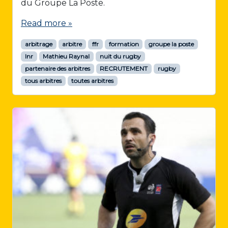
du Groupe La Poste.
Read more »
arbitrage
arbitre
ffr
formation
groupe la poste
lnr
Mathieu Raynal
nuit du rugby
partenaire des arbitres
RECRUTEMENT
rugby
tous arbitres
toutes arbitres