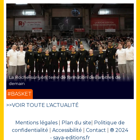
La Roche-sur-yon, terre de formation des arbitres de
demain
#BASKET
>>VOIR TOUTE L'ACTUALITÉ
Mentions légales
|
Plan du site
|
Politique de
confidentialité
|
Accessibilité
|
Contact
|
® 2024
- saya-editions.fr