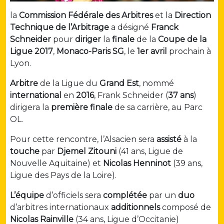
la
Commission Fédérale des Arbitres
et la
Direction
Technique de l’Arbitrage
a désigné
Franck
Schneider
pour
diriger
la
finale
de la
Coupe de la
Ligue 2017
,
Monaco-Paris SG
, le
1er avril
prochain à
Lyon.
Arbitre
de la Ligue du
Grand Est
, nommé
international
en
2016
, Frank Schneider (
37 ans
)
dirigera la
première
finale
de sa carrière, au Parc
OL.
Pour cette rencontre, l’Alsacien sera
assisté
à la
touche
par
Djemel Zitouni
(41 ans, Ligue de
Nouvelle Aquitaine) et
Nicolas Henninot
(39 ans,
Ligue des Pays de la Loire).
L’équipe
d’officiels sera
complétée
par un
duo
d’arbitres internationaux
additionnels
composé de
Nicolas Rainville
(34 ans, Ligue d’Occitanie)