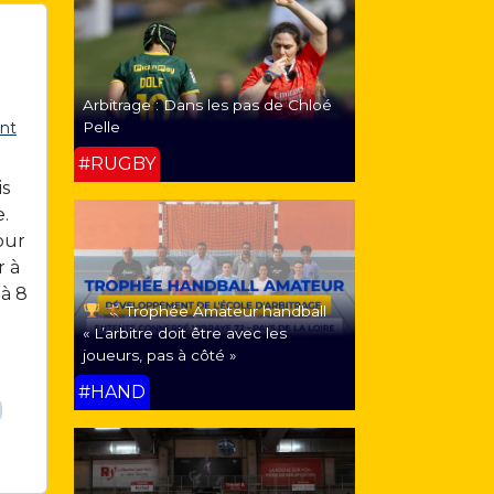
Arbitrage : Dans les pas de Chloé
Pelle
nt
#RUGBY
is
e.
our
r à
 à 8
Trophée Amateur handball
« L’arbitre doit être avec les
joueurs, pas à côté »
#HAND