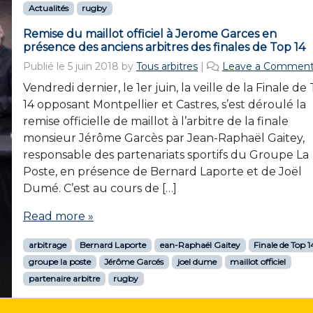
Actualités
rugby
Remise du maillot officiel à Jerome Garces en
présence des anciens arbitres des finales de Top 14
Publié le
5 juin 2018
by
Tous arbitres
|
Leave a Commen
Vendredi dernier, le 1er juin, la veille de la Finale de
14 opposant Montpellier et Castres, s’est déroulé la
remise officielle de maillot à l’arbitre de la finale
monsieur Jérôme Garcès par Jean-Raphaël Gaitey,
responsable des partenariats sportifs du Groupe La
Poste, en présence de Bernard Laporte et de Joël
Dumé. C’est au cours de […]
Read more »
arbitrage
Bernard Laporte
ean-Raphaël Gaitey
Finale de Top 1
groupe la poste
Jérôme Garcés
joel dume
maillot officiel
partenaire arbitre
rugby