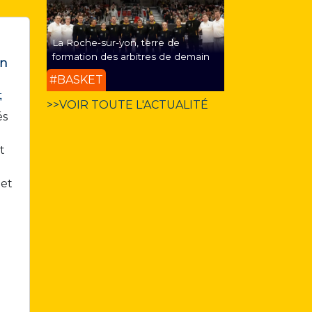
La Roche-sur-yon, terre de
formation des arbitres de demain
in
#BASKET
t
>>VOIR TOUTE L'ACTUALITÉ
és
t
 et