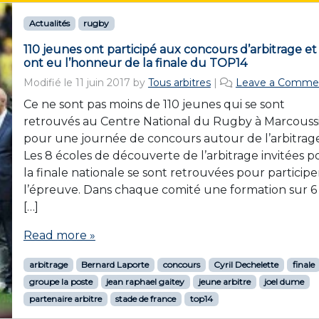
Actualités
rugby
110 jeunes ont participé aux concours d’arbitrage et
ont eu l’honneur de la finale du TOP14
Modifié le
11 juin 2017
by
Tous arbitres
|
Leave a Comme
Ce ne sont pas moins de 110 jeunes qui se sont
retrouvés au Centre National du Rugby à Marcouss
pour une journée de concours autour de l’arbitrag
Les 8 écoles de découverte de l’arbitrage invitées p
la finale nationale se sont retrouvées pour participe
l’épreuve. Dans chaque comité une formation sur 6
[…]
Read more »
arbitrage
Bernard Laporte
concours
Cyril Dechelette
finale
groupe la poste
jean raphael gaitey
jeune arbitre
joel dume
partenaire arbitre
stade de france
top14