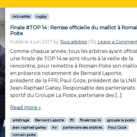
Actualités
rugby
Finale #TOP 14 : Remise officielle du maillot à Roma
Poite
Publié le
4 juin 2017
by
Tous arbitres
|
Leave a Commen
Comme chaque année, tous les arbitres ayant offici
une finale de TOP 14 se sont réunis à la veille de la
rencontre, pour remettre à Romain Poite son maillo
en présence notamment de Bernard Laporte,
président de la FFR, Paul Goze, président de la LNR
Jean-Raphael Gaitey, Responsable des partenariats
sportif du Groupe La Poste, partenaire des […]
Read more »
arbitrage
Bernard Laporte
ffr
finale top 14
groupe la poste
jean raphael gaitey
lnr
partenaire des arbitres
Paul Goze
romain poite