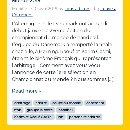
Monde 2019
Modifié le
10 avril 2019
by
Tous arbitres
|
Leave a
Comment
L’Allemagne et le Danemark ont accueilli
début janvier la 26eme édition du
championnat du monde de handball.
L’équipe du Danemark a remporté la finale
chez elle, à Herning. Raouf et Karim Gasmi,
étaient le binôme Français qui représentait
l’arbitrage. Comment avez vous vécu
l’annonce de cette 1ere sélection en
Championnat du Monde ? Nous sommes […]
Read more »
arbitrage
arbitre
coupe du monde
danemark
ffhb
groupe la poste
handball
Karim et Raouf GASMI
lnh
partenaire arbitres