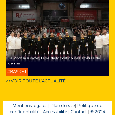
La Roche-sur-yon, terre de formation des arbitres de
demain
#BASKET
>>VOIR TOUTE L'ACTUALITÉ
Mentions légales
|
Plan du site
|
Politique de
confidentialité
|
Accessibilité
|
Contact
|
® 2024