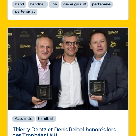
hand
handball
lnh
olivier girault
partenaire
partenariat
Actualités
handball
Thierry Dentz et Denis Reibel honorés lors
des Trophées LNH