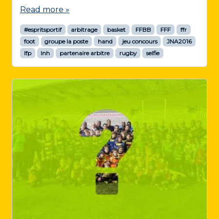
Read more »
#espritsportif
arbitrage
basket
FFBB
FFF
ffr
foot
groupe la poste
hand
jeu concours
JNA2016
lfp
lnh
partenaire arbitre
rugby
selfie