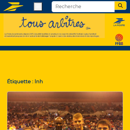
Menu
Sear
Étiquette :
lnh