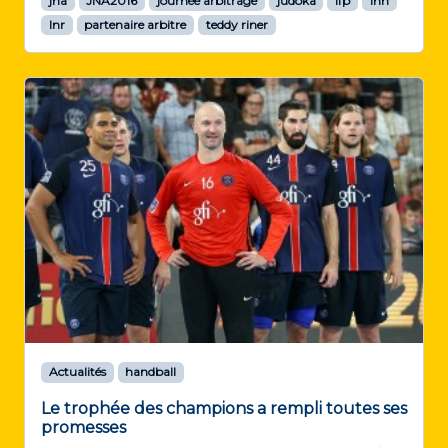
jna
JNA2016
journée arbitrage
judoka
lfp
lnh
lnr
partenaire arbitre
teddy riner
Actualités
handball
Le trophée des champions a rempli toutes ses
promesses