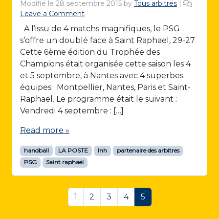
Modifié le
28 septembre 2015
by
Tous arbitres
|
Leave a Comment
A l’issu de 4 matchs magnifiques, le PSG
s’offre un doublé face à Saint Raphael, 29-27
Cette 6ème édition du Trophée des
Champions était organisée cette saison les 4
et 5 septembre, à Nantes avec 4 superbes
équipes : Montpellier, Nantes, Paris et Saint-
Raphaël. Le programme était le suivant :
Vendredi 4 septembre : […]
Read more »
handball
LA POSTE
lnh
partenaire des arbitres
PSG
Saint raphael
Page navigation
Page
Page
Page
Page
Current Page
1
2
3
4
5