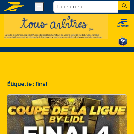
Menu
Sear
Étiquette :
final