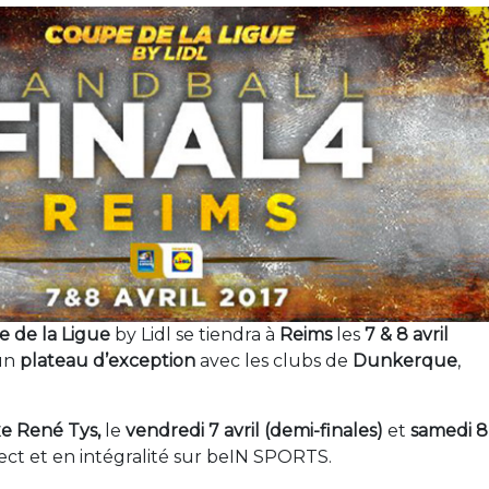
 de la Ligue
by Lidl se tiendra à
Reims
les
7 & 8 avril
 un
plateau
d’exception
avec les clubs de
Dunkerque
,
e René Tys,
le
vendredi 7 avril (demi-finales)
et
samedi 8
ect et en intégralité sur beIN SPORTS.