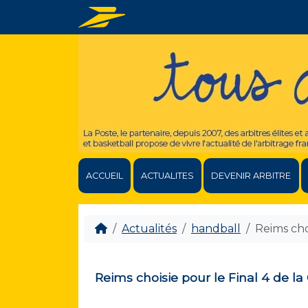
ACCUEIL
ACTUALITES
DEVENIR ARBITRE
Actualités
handball
Reims cho
Reims choisie pour le Final 4 de l