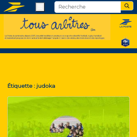
Menu
Sear
Étiquette :
judoka