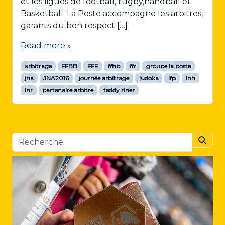
et les ligues de football, rugby,handball et
Basketball. La Poste accompagne les arbitres,
garants du bon respect […]
Read more »
arbitrage
FFBB
FFF
ffhb
ffr
groupe la poste
jna
JNA2016
journée arbitrage
judoka
lfp
lnh
lnr
partenaire arbitre
teddy riner
Searc