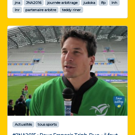
jna
JNA2016
journée arbitrage
judoka
lfp
lnh
lnr
partenaire arbitre
teddy riner
Actualités
tous sports