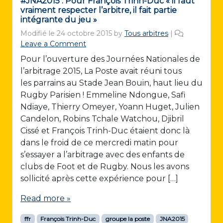
#JNA2015 : Pour François Trinh-Duc « il faut
vraiment respecter l’arbitre, il fait partie
intégrante du jeu »
Modifié le
24 octobre 2015
by
Tous arbitres
|
Leave a Comment
Pour l’ouverture des Journées Nationales de
l’arbitrage 2015, La Poste avait réuni tous
les parrains au Stade Jean Bouin, haut lieu du
Rugby Parisien ! Emmeline Ndongue, Safi
Ndiaye, Thierry Omeyer, Yoann Huget, Julien
Candelon, Robins Tchale Watchou, Djibril
Cissé et François Trinh-Duc étaient donc là
dans le froid de ce mercredi matin pour
s’essayer a l’arbitrage avec des enfants de
clubs de Foot et de Rugby. Nous les avons
sollicité après cette expérience pour […]
Read more »
ffr
François Trinh-Duc
groupe la poste
JNA2015