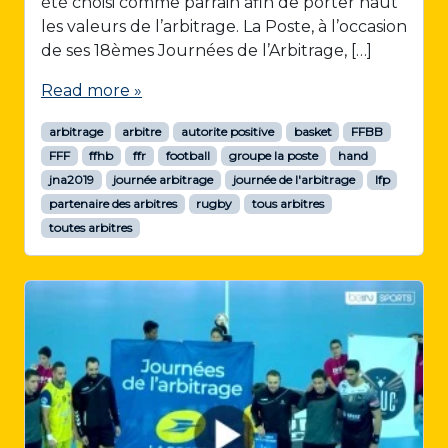
été choisi comme parrain afin de porter haut
les valeurs de l’arbitrage. La Poste, à l’occasion
de ses 18èmes Journées de l’Arbitrage, […]
Read more »
arbitrage
arbitre
autorite positive
basket
FFBB
FFF
ffhb
ffr
football
groupe la poste
hand
jna2019
journée arbitrage
journée de l'arbitrage
lfp
partenaire des arbitres
rugby
tous arbitres
toutes arbitres