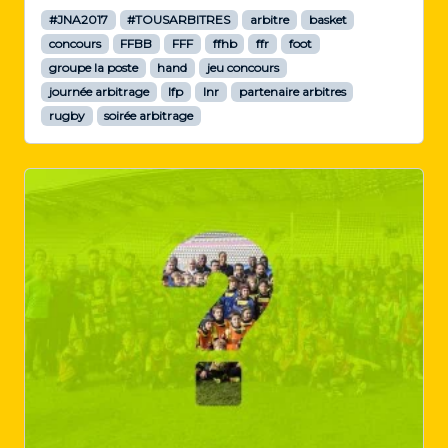
#JNA2017
#TOUSARBITRES
arbitre
basket
concours
FFBB
FFF
ffhb
ffr
foot
groupe la poste
hand
jeu concours
journée arbitrage
lfp
lnr
partenaire arbitres
rugby
soirée arbitrage