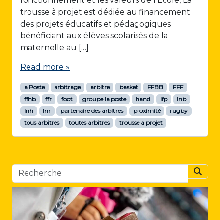
fonctionnement et les valeurs de l’École, La
trousse à projet est dédiée au financement
des projets éducatifs et pédagogiques
bénéficiant aux élèves scolarisés de la
maternelle au […]
Read more »
a Poste
arbitrage
arbitre
basket
FFBB
FFF
ffhb
ffr
foot
groupe la poste
hand
lfp
lnb
lnh
lnr
partenaire des arbitres
proximité
rugby
tous arbitres
toutes arbitres
trousse a projet
Searc