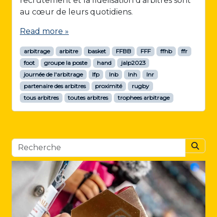
recrutement et la fidélisation d’arbitres sont
au cœur de leurs quotidiens.
Read more »
arbitrage
arbitre
basket
FFBB
FFF
ffhb
ffr
foot
groupe la poste
hand
jalp2023
journée de l'arbitrage
lfp
lnb
lnh
lnr
partenaire des arbitres
proximité
rugby
tous arbitres
toutes arbitres
trophees arbitrage
Searc