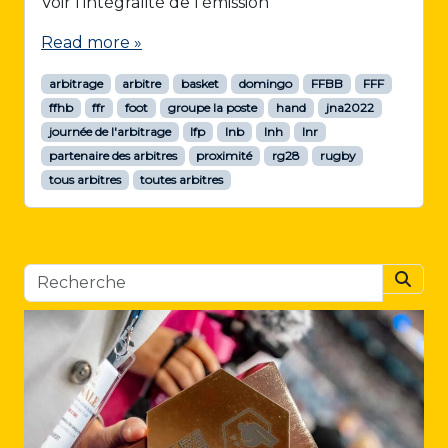
Voir l’intégralité de l’émission
Read more »
arbitrage
arbitre
basket
domingo
FFBB
FFF
ffhb
ffr
foot
groupe la poste
hand
jna2022
journée de l'arbitrage
lfp
lnb
lnh
lnr
partenaire des arbitres
proximité
rg28
rugby
tous arbitres
toutes arbitres
Searc