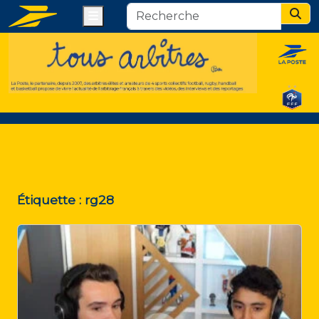
Menu
Sear
Étiquette :
rg28