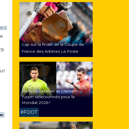
ent
ue
Cap sur la finale de la Coupe de
29
France des Arbitres La Poste
sur
François Letexier et Clément
Turpin sélectionnés pour le
Mondial 2026 !
#FOOT
es