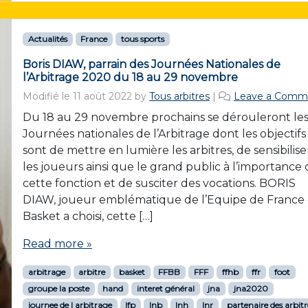
Actualités
France
tous sports
Boris DIAW, parrain des Journées Nationales de
l’Arbitrage 2020 du 18 au 29 novembre
Modifié le
11 août 2022
by
Tous arbitres
|
Leave a Comm
Du 18 au 29 novembre prochains se dérouleront le
Journées nationales de l’Arbitrage dont les objectifs
sont de mettre en lumière les arbitres, de sensibilise
les joueurs ainsi que le grand public à l’importance
cette fonction et de susciter des vocations. BORIS
DIAW, joueur emblématique de l’Equipe de France
Basket a choisi, cette […]
Read more »
arbitrage
arbitre
basket
FFBB
FFF
ffhb
ffr
foot
groupe la poste
hand
interet général
jna
jna2020
journee de l arbitrage
lfp
lnb
lnh
lnr
partenaire des arbitr