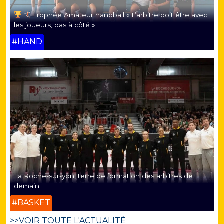
Trophée Amateur handball « L’arbitre doit être avec
les joueurs, pas à côté »
#HAND
La Roche-sur-yon, terre de formation des arbitres de
demain
#BASKET
>>VOIR TOUTE L'ACTUALITÉ