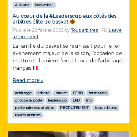
A la une
basketball
Au cœur de la #Leaderscup aux côtés des
arbitres élite de basket
Publié le
22 février 2023
by
Tous arbitres
|
Leave
a Comment
La famille du basket se réunissait pour le 1er
événement majeur de la saison, l’occasion de
mettre en lumière l’excellence de l’arbitrage
français
.
Read more »
arbitrage
arbitre
basket
FFBB
formation
groupe la poste
leaderscup
LFB
lnb
partenaire des arbitres
RECRUTEMENT
tous arbitres
toutes arbitres