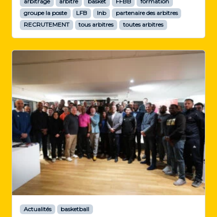
arbitrage
arbitre
basket
FFBB
formation
groupe la poste
LFB
lnb
partenaire des arbitres
RECRUTEMENT
tous arbitres
toutes arbitres
Actualités
basketball