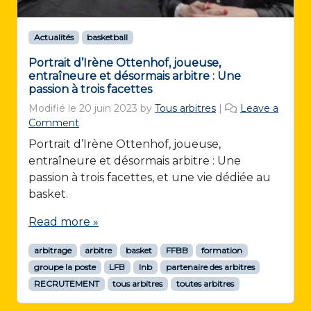
Actualités
basketball
Portrait d’Irène Ottenhof, joueuse,
entraîneure et désormais arbitre : Une
passion à trois facettes
Modifié le
20 juin 2023
by
Tous arbitres
|
Leave a
Comment
Portrait d’Irène Ottenhof, joueuse,
entraîneure et désormais arbitre : Une
passion à trois facettes, et une vie dédiée au
basket.
Read more »
arbitrage
arbitre
basket
FFBB
formation
groupe la poste
LFB
lnb
partenaire des arbitres
RECRUTEMENT
tous arbitres
toutes arbitres