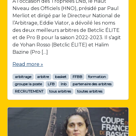
À l’occasion des Trophées LNB, le Haut
Niveau des Officiels (HNO), présidé par Paul
Merliot et dirigé par le Directeur National de
l’Arbitrage, Eddie Viator, a dévoilé les noms
des deux meilleurs arbitres de Betclic ÉLITE
et de Pro B pour la saison 2022-2023. Il s’agit
de Yohan Rosso (Betclic ÉLITE) et Halim
Bazine (Pro […]
Read more »
arbitrage
arbitre
basket
FFBB
formation
groupe la poste
LFB
lnb
partenaire des arbitres
RECRUTEMENT
tous arbitres
toutes arbitres