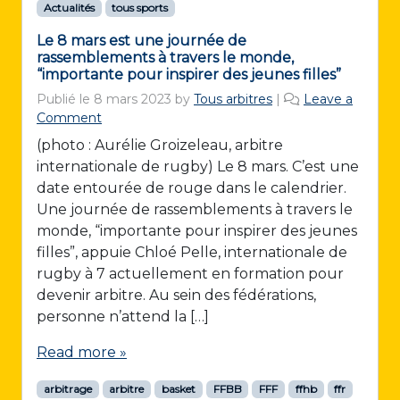
Actualités
tous sports
a
s
Le 8 mars est une journée de
c
rassemblements à travers le monde,
u
“importante pour inspirer des jeunes filles”
l
Publié le
8 mars 2023
by
Tous arbitres
|
Leave a
i
Comment
n
e
(photo : Aurélie Groizeleau, arbitre
d
internationale de rugby) Le 8 mars. C’est une
e
date entourée de rouge dans le calendrier.
l
Une journée de rassemblements à travers le
a
monde, “importante pour inspirer des jeunes
C
filles”, appuie Chloé Pelle, internationale de
o
u
rugby à 7 actuellement en formation pour
p
devenir arbitre. Au sein des fédérations,
e
personne n’attend la […]
d
e
Read more »
F
r
arbitrage
arbitre
basket
FFBB
FFF
ffhb
ffr