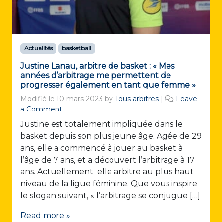
n
t
e
r
n
Actualités
basketball
a
t
Justine Lanau, arbitre de basket : « Mes
i
années d’arbitrage me permettent de
o
progresser également en tant que femme »
n
Modifié le
10 mars 2023
by
Tous arbitres
|
Leave
a
a Comment
l
Justine est totalement impliquée dans le
d
basket depuis son plus jeune âge. Agée de 29
e
b
ans, elle a commencé à jouer au basket à
a
l’âge de 7 ans, et a découvert l’arbitrage à 17
s
ans. Actuellement elle arbitre au plus haut
k
niveau de la ligue féminine. Que vous inspire
e
le slogan suivant, « l’arbitrage se conjugue […]
t
d
Read more »
é