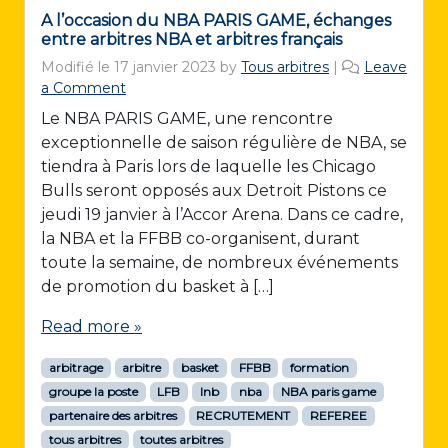
A l’occasion du NBA PARIS GAME, échanges
entre arbitres NBA et arbitres français
Modifié le
17 janvier 2023
by
Tous arbitres
|
Leave
a Comment
Le NBA PARIS GAME, une rencontre
exceptionnelle de saison régulière de NBA, se
tiendra à Paris lors de laquelle les Chicago
Bulls seront opposés aux Detroit Pistons ce
jeudi 19 janvier à l’Accor Arena. Dans ce cadre,
la NBA et la FFBB co-organisent, durant
toute la semaine, de nombreux événements
de promotion du basket à […]
Read more »
arbitrage
arbitre
basket
FFBB
formation
groupe la poste
LFB
lnb
nba
NBA paris game
partenaire des arbitres
RECRUTEMENT
REFEREE
tous arbitres
toutes arbitres