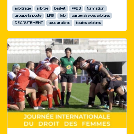
s
arbitrage
arbitre
basket
FFBB
formation
i
groupe la poste
LFB
lnb
partenaire des arbitres
g
RECRUTEMENT
tous arbitres
toutes arbitres
n
é
p
o
u
r
l
a
f
i
n
a
l
e
P
r
o
m