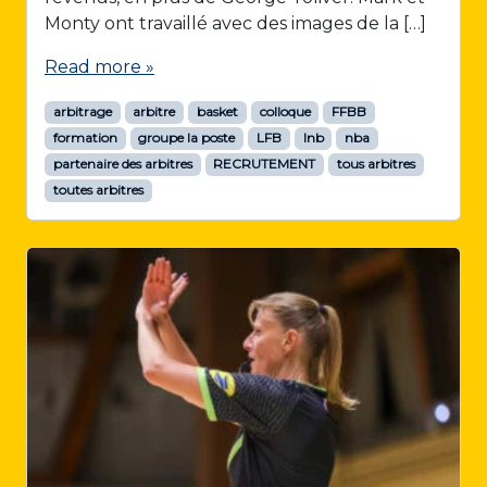
Monty ont travaillé avec des images de la […]
Read more »
arbitrage
arbitre
basket
colloque
FFBB
formation
groupe la poste
LFB
lnb
nba
partenaire des arbitres
RECRUTEMENT
tous arbitres
toutes arbitres