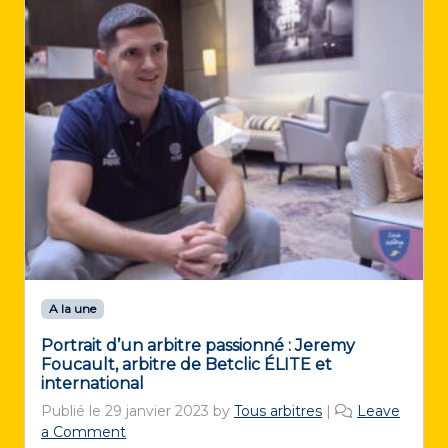
A la une
Portrait d’un arbitre passionné : Jeremy
Foucault, arbitre de Betclic ÉLITE et
international
Publié le
29 janvier 2023
by
Tous arbitres
|
Leave
a Comment