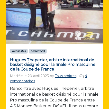
Actualités
basketball
Hugues Thepenier, arbitre international de
basket désigné pour la finale Pro masculine
de la Coupe de France
Modifié le
20 avril 2023
by
Tous arbitres
|
4
s
commentaires
u
Rencontre avec Hugues Thepenier, arbitre
r
international de basket désigné pour la finale
H
Pro masculine de la Coupe de France entre
u
A.S.Monaco Basket et l’ASVEL. Il nous raconte
g