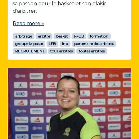
u
sa passion pour le basket et son plaisir
e
d’arbitrer.
s
T
Read more »
h
e
arbitrage
arbitre
basket
FFBB
formation
p
groupe la poste
LFB
lnb
partenaire des arbitres
e
RECRUTEMENT
tous arbitres
toutes arbitres
n
i
e
r
,
a
r
b
i
t
r
e
i