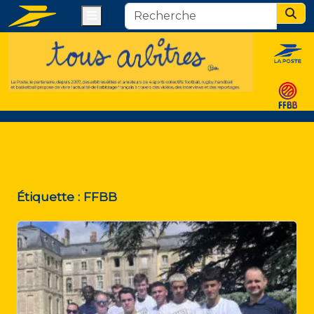
Menu
Sear
Étiquette :
FFBB