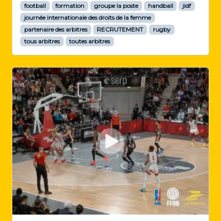
a
football
formation
groupe la poste
handball
jidf
n
journée internationale des droits de la femme
c
partenaire des arbitres
RECRUTEMENT
rugby
e
tous arbitres
toutes arbitres