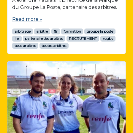
Alexandra Mauraisin, Directrice de la Marque
du Groupe La Poste, partenaire des arbitres.
Read more »
arbitrage
arbitre
ffr
formation
groupe la poste
lnr
partenaire des arbitres
RECRUTEMENT
rugby
tous arbitres
toutes arbitres