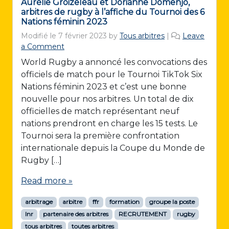
Aurélie Groizeleau et Dorianne Domenjo,
arbitres de rugby à l’affiche du Tournoi des 6
Nations féminin 2023
Modifié le
7 février 2023
by
Tous arbitres
|
Leave
a Comment
World Rugby a annoncé les convocations des
officiels de match pour le Tournoi TikTok Six
Nations féminin 2023 et c’est une bonne
nouvelle pour nos arbitres. Un total de dix
officielles de match représentant neuf
nations prendront en charge les 15 tests. Le
Tournoi sera la première confrontation
internationale depuis la Coupe du Monde de
Rugby […]
Read more »
arbitrage
arbitre
ffr
formation
groupe la poste
lnr
partenaire des arbitres
RECRUTEMENT
rugby
tous arbitres
toutes arbitres