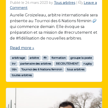
Publié le
24 mars 2023
by
Tous arbitres
|
Leave a
Comment
Aurelie Groizeleau, arbitre internationale sera
présente au Tournoi des 6 Nations féminin
qui commence demain. Elle évoque sa
préparation et sa mission de #recrutement et
de #fidélisation de nouvelles arbitres.
Read more »
arbitrage
arbitre
ffr
formation
groupe la poste
lnr
partenaire des arbitres
RECRUTEMENT
rugby
t6n
Tournoi des 6 Nations feminin
tous arbitres
toutes arbitres