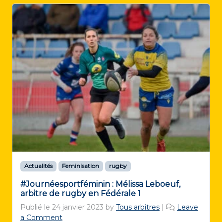
Actualités
Feminisation
rugby
#Journéesportféminin : Mélissa Leboeuf,
arbitre de rugby en Fédérale 1
Publié le
24 janvier 2023
by
Tous arbitres
|
Leave
a Comment