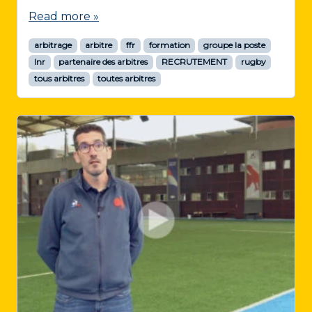
Read more »
arbitrage
arbitre
ffr
formation
groupe la poste
lnr
partenaire des arbitres
RECRUTEMENT
rugby
tous arbitres
toutes arbitres