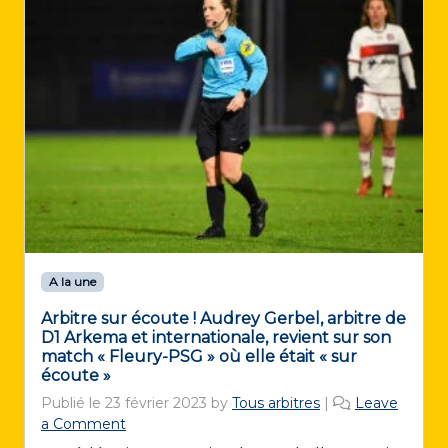
A la une
Arbitre sur écoute ! Audrey Gerbel, arbitre de
D1 Arkema et internationale, revient sur son
match « Fleury-PSG » où elle était « sur
écoute »
Publié le
23 février 2023
by
Tous arbitres
|
Leave
a Comment