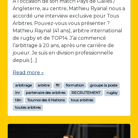
A l’occasion de son match Pays de Galles /
Angleterre, au centre, Mathieu Ryanal nous a
accordé une interview exclusive pour Tous
Arbitres. Pouvez-vous vous présenter ?
Mathieu Raynal (41 ans), arbitre international
de rugby et de TOP14. J’ai commencé
l’arbitrage à 20 ans, après une carrière de
joueur. Je suis en division professionnelle
depuis […]
Read more »
arbitrage
arbitre
ffr
formation
groupe la poste
lnr
partenaire des arbitres
RECRUTEMENT
rugby
t6n
Tournoi des 6 Nations
tous arbitres
toutes arbitres