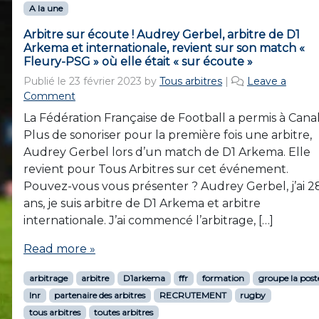
A la une
Arbitre sur écoute ! Audrey Gerbel, arbitre de D1
Arkema et internationale, revient sur son match «
Fleury-PSG » où elle était « sur écoute »
Publié le
23 février 2023
by
Tous arbitres
|
Leave a
Comment
La Fédération Française de Football a permis à Cana
Plus de sonoriser pour la première fois une arbitre,
Audrey Gerbel lors d’un match de D1 Arkema. Elle
revient pour Tous Arbitres sur cet événement.
Pouvez-vous vous présenter ? Audrey Gerbel, j’ai 2
ans, je suis arbitre de D1 Arkema et arbitre
internationale. J’ai commencé l’arbitrage, […]
Read more »
arbitrage
arbitre
D1arkema
ffr
formation
groupe la post
lnr
partenaire des arbitres
RECRUTEMENT
rugby
tous arbitres
toutes arbitres