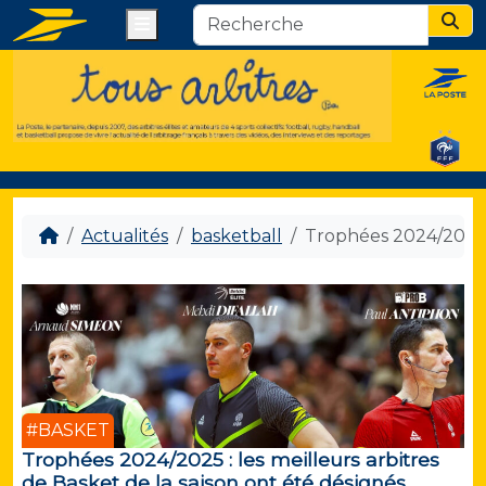
Menu
Sear
Actualités
basketball
Trophées 2024/2025 : 
#BASKET
Trophées 2024/2025 : les meilleurs arbitres
de Basket de la saison ont été désignés.