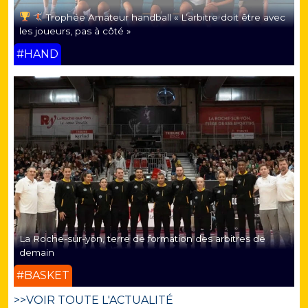
Trophée Amateur handball « L’arbitre doit être avec
les joueurs, pas à côté »
#HAND
La Roche-sur-yon, terre de formation des arbitres de
demain
#BASKET
>>VOIR TOUTE L'ACTUALITÉ