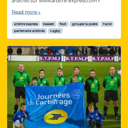
arbitres sur www.arbitre-express.com !!
Read more »
arbitre express
basket
foot
groupe la poste
hand
partenaire arbitres
rugby