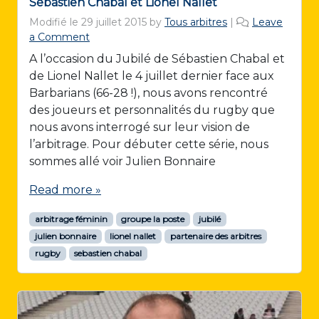
Sébastien Chabal et Lionel Nallet
Modifié le
29 juillet 2015
by
Tous arbitres
|
Leave
a Comment
A l’occasion du Jubilé de Sébastien Chabal et
de Lionel Nallet le 4 juillet dernier face aux
Barbarians (66-28 !), nous avons rencontré
des joueurs et personnalités du rugby que
nous avons interrogé sur leur vision de
l’arbitrage. Pour débuter cette série, nous
sommes allé voir Julien Bonnaire
Read more »
arbitrage féminin
groupe la poste
jubilé
julien bonnaire
lionel nallet
partenaire des arbitres
rugby
sebastien chabal