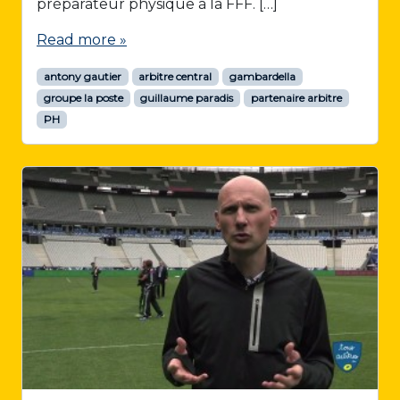
préparateur physique à la FFF. […]
Read more »
antony gautier
arbitre central
gambardella
groupe la poste
guillaume paradis
partenaire arbitre
PH