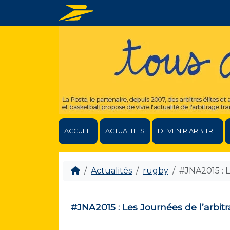
ACCUEIL
ACTUALITES
DEVENIR ARBITRE
Actualités
rugby
#JNA2015 : L
#JNA2015 : Les Journées de l’arbit