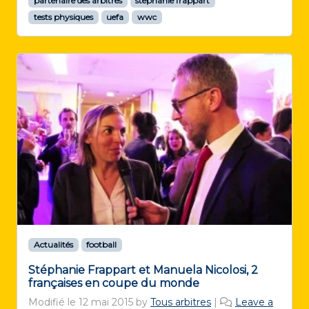
partenaire des arbitres
stephanie frappart
tests physiques
uefa
wwc
Actualités
football
Stéphanie Frappart et Manuela Nicolosi, 2
françaises en coupe du monde
Modifié le
12 mai 2015
by
Tous arbitres
|
Leave a