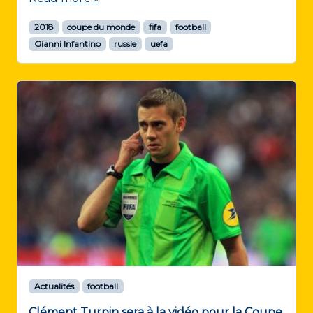
2018
coupe du monde
fifa
football
Gianni Infantino
russie
uefa
Actualités
football
Clément Turpin sera à la vidéo pour la Coupe