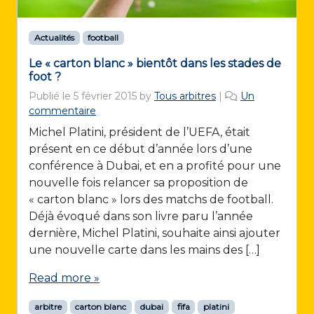
Actualités
football
Le « carton blanc » bientôt dans les stades de
foot ?
Publié le
5 février 2015
by
Tous arbitres
|
Un
s
commentaire
u
Michel Platini, président de l’UEFA, était
r
présent en ce début d’année lors d’une
L
conférence à Dubai, et en a profité pour une
e
nouvelle fois relancer sa proposition de
«
« carton blanc » lors des matchs de football.
c
Déjà évoqué dans son livre paru l’année
a
dernière, Michel Platini, souhaite ainsi ajouter
r
une nouvelle carte dans les mains des […]
t
o
Read more »
n
b
arbitre
carton blanc
dubai
fifa
platini