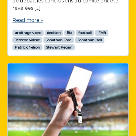
de débat, les conclusions du comité ont été
révélées […]
Read more »
arbitrage video
decision
fifa
football
IFAB
Jérôme Valcke
Jonathan Ford
Jonathan Hall
Patrick Nelson
Stewart Regan