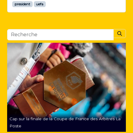
l
president
uefa
a
n
c
»
Searc
b
i
e
n
t
ô
t
d
a
n
s
l
e
Cap sur la finale de la Coupe de France des Arbitres La
s
s
Poste
t