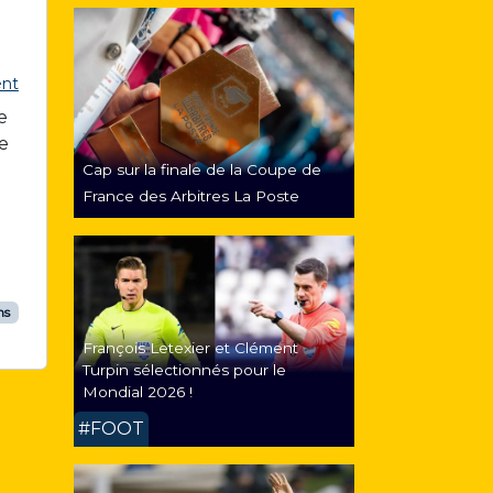
nt
e
de
Cap sur la finale de la Coupe de
France des Arbitres La Poste
ns
François Letexier et Clément
Turpin sélectionnés pour le
Mondial 2026 !
#FOOT