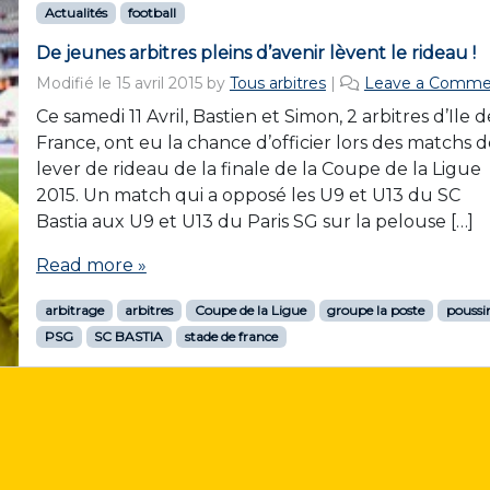
Actualités
football
De jeunes arbitres pleins d’avenir lèvent le rideau !
Modifié le
15 avril 2015
by
Tous arbitres
|
Leave a Comme
Ce samedi 11 Avril, Bastien et Simon, 2 arbitres d’Ile d
France, ont eu la chance d’officier lors des matchs 
lever de rideau de la finale de la Coupe de la Ligue
2015. Un match qui a opposé les U9 et U13 du SC
Bastia aux U9 et U13 du Paris SG sur la pelouse […]
Read more »
arbitrage
arbitres
Coupe de la Ligue
groupe la poste
poussi
PSG
SC BASTIA
stade de france