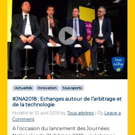
Actualités
Innovation
tous sports
#JNA2018 : Echanges autour de l’arbitrage et
de la technologie
Modifié le
10 avril 2019
by
Tous arbitres
|
Leave a
Comment
A l’occasion du lancement des Journées