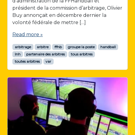
d’administration de la FFHandball et
président de la commission d’arbitrage, Olivier
Buy annonçait en décembre dernier la
volonté fédérale de mettre […]
Read more »
arbitrage
arbitre
ffhb
groupe la poste
handball
lnh
partenaire des arbitres
tous arbitres
toutes arbitres
var