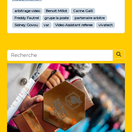
arbitrage video
Benoit Millot
Carine Galli
Freddy Fautrel
grupe la poste
partenaire arbitre
Sidney Govou
var
Video Assistant referee
vivatech
Searc