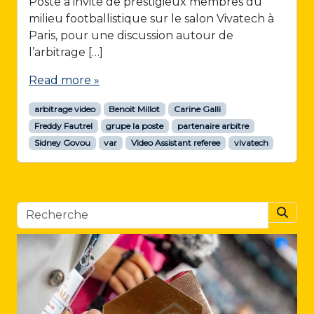
Poste a invité de prestigieux membres du
milieu footballistique sur le salon Vivatech à
Paris, pour une discussion autour de
l’arbitrage […]
Read more »
arbitrage video
Benoit Millot
Carine Galli
Freddy Fautrel
grupe la poste
partenaire arbitre
Sidney Govou
var
Video Assistant referee
vivatech
Searc