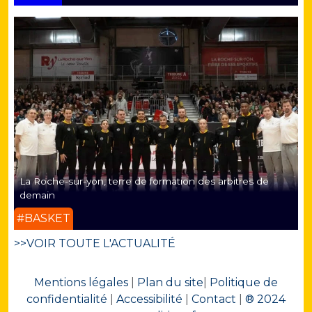
La Roche-sur-yon, terre de formation des arbitres de
demain
#BASKET
>>VOIR TOUTE L'ACTUALITÉ
Mentions légales
|
Plan du site
|
Politique de
confidentialité
|
Accessibilité
|
Contact
|
® 2024