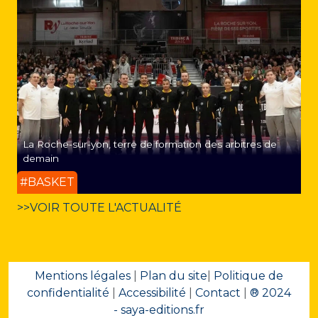
La Roche-sur-yon, terre de formation des arbitres de
demain
#BASKET
>>VOIR TOUTE L'ACTUALITÉ
Mentions légales
|
Plan du site
|
Politique de
confidentialité
|
Accessibilité
|
Contact
|
® 2024
- saya-editions.fr