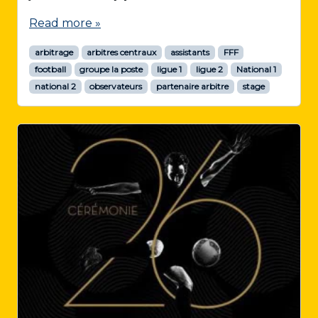
Read more »
arbitrage
arbitres centraux
assistants
FFF
football
groupe la poste
ligue 1
ligue 2
National 1
national 2
observateurs
partenaire arbitre
stage