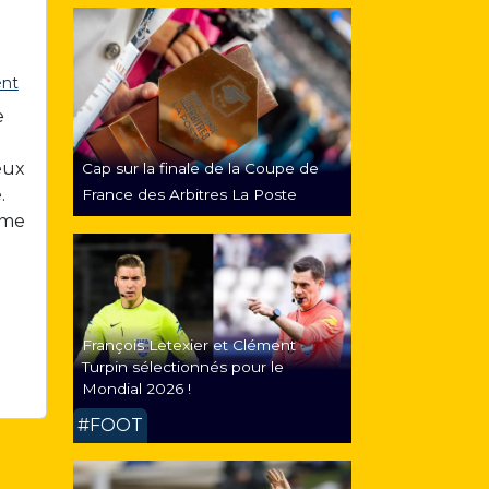
nt
e
eux
Cap sur la finale de la Coupe de
.
France des Arbitres La Poste
mme
François Letexier et Clément
Turpin sélectionnés pour le
Mondial 2026 !
#FOOT