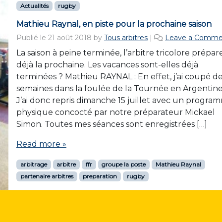
Actualités
rugby
Mathieu Raynal, en piste pour la prochaine saison
Publié le
21 août 2018
by
Tous arbitres
|
Leave a Comme
La saison à peine terminée, l’arbitre tricolore prépar
déjà la prochaine. Les vacances sont-elles déjà
terminées ? Mathieu RAYNAL : En effet, j’ai coupé d
semaines dans la foulée de la Tournée en Argentine
J’ai donc repris dimanche 15 juillet avec un progra
physique concocté par notre préparateur Mickael
Simon. Toutes mes séances sont enregistrées […]
Read more »
arbitrage
arbitre
ffr
groupe la poste
Mathieu Raynal
partenaire arbitres
preparation
rugby