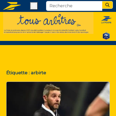
Menu
Sear
Étiquette :
arbirte