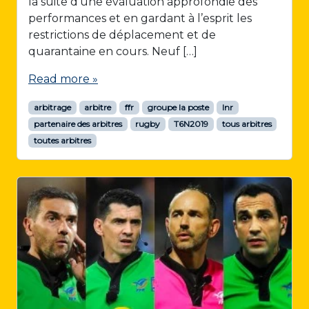
la suite d’une évaluation approfondie des
performances et en gardant à l’esprit les
restrictions de déplacement et de
quarantaine en cours. Neuf […]
Read more »
arbitrage
arbitre
ffr
groupe la poste
lnr
partenaire des arbitres
rugby
T6N2019
tous arbitres
toutes arbitres