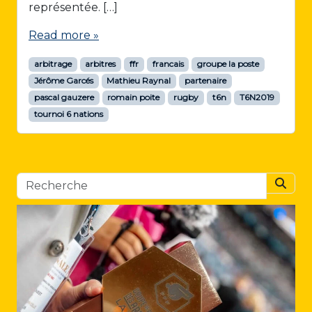
représentée. […]
Read more »
arbitrage
arbitres
ffr
francais
groupe la poste
Jérôme Garcés
Mathieu Raynal
partenaire
pascal gauzere
romain poite
rugby
t6n
T6N2019
tournoi 6 nations
Searc