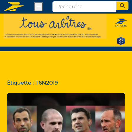
Menu
Sear
Étiquette :
T6N2019