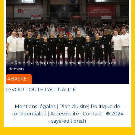
La Roche-sur-yon, terre de formation des arbitres de
demain
#BASKET
>>VOIR TOUTE L'ACTUALITÉ
Mentions légales
|
Plan du site
|
Politique de
confidentialité
|
Accessibilité
|
Contact
|
® 2024
- saya-editions.fr