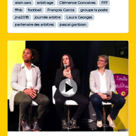
alain sars
arbitrage
Clémence Goncalves
FFF
ffhb
football
François Garcia
groupe la poste
jna2018
journée arbitre
Laura Georges
partenaire des arbitres
pascal garibian