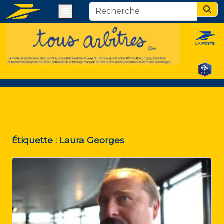
Menu
Sear
Étiquette :
Laura Georges