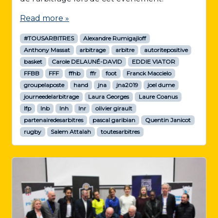
Read more »
#TOUSARBITRES
Alexandre Rumigajloff
Anthony Massat
arbitrage
arbitre
autoritepositive
basket
Carole DELAUNÉ-DAVID
EDDIE VIATOR
FFBB
FFF
ffhb
ffr
foot
Franck Maccielo
groupelaposte
hand
jna
jna2019
joel dume
journeedelarbitrage
Laura Georges
Laure Coanus
lfp
lnb
lnh
lnr
olivier girault
partenairedesarbitres
pascal garibian
Quentin Janicot
rugby
Salem Attalah
toutesarbitres