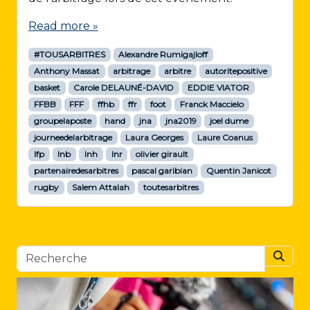
Read more »
#TOUSARBITRES
Alexandre Rumigajloff
Anthony Massat
arbitrage
arbitre
autoritepositive
basket
Carole DELAUNÉ-DAVID
EDDIE VIATOR
FFBB
FFF
ffhb
ffr
foot
Franck Maccielo
groupelaposte
hand
jna
jna2019
joel dume
journeedelarbitrage
Laura Georges
Laure Coanus
lfp
lnb
lnh
lnr
olivier girault
partenairedesarbitres
pascal garibian
Quentin Janicot
rugby
Salem Attalah
toutesarbitres
Searc