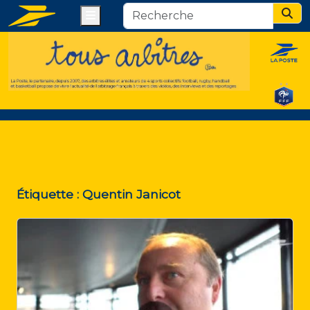
Menu
Sear
Étiquette :
Quentin Janicot